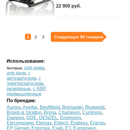
22 900
руб.
1
2
3
Следующие 50 товаров
Использование:
,
для дома
,
бытовые
для дачи
,
с
автозапуском
,
с
электрозапуском
,
резервные
,
с АВР
,
промышленные
По брендам:
Aurora
,
Ayerbe
,
BestWeld
,
Bigmaster
,
Blueweld
,
Briggs & Stratton
,
Brima
,
Champion
,
Cummins
,
Daewoo
,
DDE
,
DENZEL
,
Eisemann
,
Eleconpower
,
Elemax
,
Elitech
,
Endress
,
Energo
,
EP Genset
,
Ergomax
,
Esab
,
ET
,
Europower
,