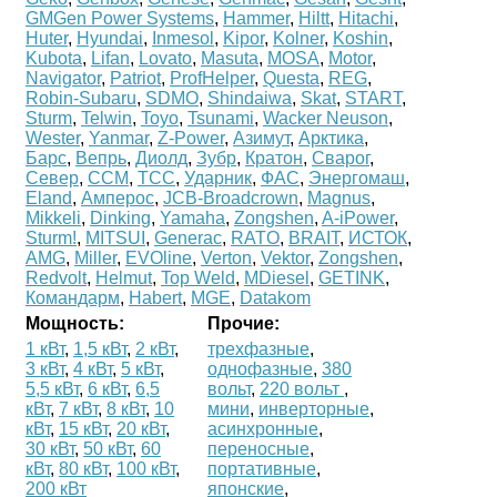
GMGen Power Systems
,
Hammer
,
Hiltt
,
Hitachi
,
Huter
,
Hyundai
,
Inmesol
,
Kipor
,
Kolner
,
Koshin
,
Kubota
,
Lifan
,
Lovato
,
Masuta
,
MOSA
,
Motor
,
Navigator
,
Patriot
,
ProfHelper
,
Questa
,
REG
,
Robin-Subaru
,
SDMO
,
Shindaiwa
,
Skat
,
START
,
Sturm
,
Telwin
,
Toyo
,
Tsunami
,
Wacker Neuson
,
Wester
,
Yanmar
,
Z-Power
,
Азимут
,
Арктика
,
Барс
,
Вепрь
,
Диолд
,
Зубр
,
Кратон
,
Сварог
,
Север
,
ССМ
,
ТСС
,
Ударник
,
ФАС
,
Энергомаш
,
Eland
,
Амперос
,
JCB-Broadcrown
,
Magnus
,
Mikkeli
,
Dinking
,
Yamaha
,
Zongshen
,
A-iPower
,
Sturm!
,
MITSUI
,
Generac
,
RATO
,
BRAIT
,
ИСТОК
,
AMG
,
Miller
,
EVOline
,
Verton
,
Vektor
,
Zongshen
,
Redvolt
,
Helmut
,
Top Weld
,
MDiesel
,
GETINK
,
Командарм
,
Habert
,
MGE
,
Datakom
Мощность:
Прочие:
1 кВт
,
1,5 кВт
,
2 кВт
,
трехфазные
,
3 кВт
,
4 кВт
,
5 кВт
,
однофазные
,
380
5,5 кВт
,
6 кВт
,
6,5
вольт
,
220 вольт
,
кВт
,
7 кВт
,
8 кВт
,
10
мини
,
инверторные
,
кВт
,
15 кВт
,
20 кВт
,
асинхронные
,
30 кВт
,
50 кВт
,
60
переносные
,
кВт
,
80 кВт
,
100 кВт
,
портативные
,
200 кВт
японские
,