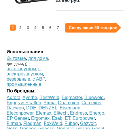
23 990
руб.
1
2
3
4
5
6
7
Следующие 50 товаров
Использование:
бытовые
,
для дома
,
,
с
для дачи
автозапуском
,
с
электрозапуском
,
резервные
,
с АВР
,
промышленные
По брендам:
Aurora
,
Ayerbe
,
BestWeld
,
Bigmaster
,
Blueweld
,
Briggs & Stratton
,
Brima
,
Champion
,
Cummins
,
Daewoo
,
DDE
,
DENZEL
,
Eisemann
,
Eleconpower
,
Elemax
,
Elitech
,
Endress
,
Energo
,
EP Genset
,
Ergomax
,
Esab
,
ET
,
Europower
,
Firman
,
Flagman
,
FoxWeld
,
Fubag
,
Gazvolt
,
Geko
,
Genbox
,
Genese
,
Genmac
,
Gesan
,
Gesht
,