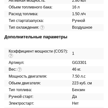
Активная мощность:
2.80 кВт
Объем топливного бака:
16 л
Расход топлива:
1.50 л/ч
Тип старта\запуска:
Ручной
Тип охлаждения:
Воздушное
?
Дополнительные параметры
Коэффициент мощности (COS?):
1
?
Артикул:
GG3301
Вес:
46 кг.
?
Мощность двигателя:
7.50 л.с
Объем двигателя:
223 куб. см
Тип топлива:
Бензин
Ручной старт:
Да
Электростарт:
Нет