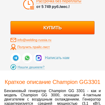
Рассрочка без переплаты
от
5 749
руб./мес.!
КУПИТЬ
info@welding-russia.ru
Получить прайс-лист
Написать нам
Нашли дешевле?
Краткое описание Champion GG3301
Бензиновый генератор Champion GG 3301 - как и
модель Champion GG 3000, оснащен 4-тактным
двигателем с воздушным охлаждением. Генератор
характеризуется средней мощностью (3,1 кВт),