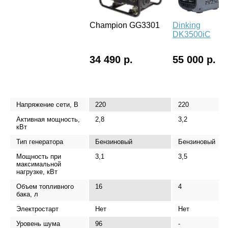
Champion GG3301
Dinking
DK3500iC
34 490 р.
55 000 р.
Напряжение сети, В
220
220
Активная мощность,
2,8
3,2
кВт
Тип генератора
Бензиновый
Бензиновый
Мощность при
3,1
3,5
максимальной
нагрузке, кВт
Объем топливного
16
4
бака, л
Электростарт
Нет
Нет
Уровень шума
96
-