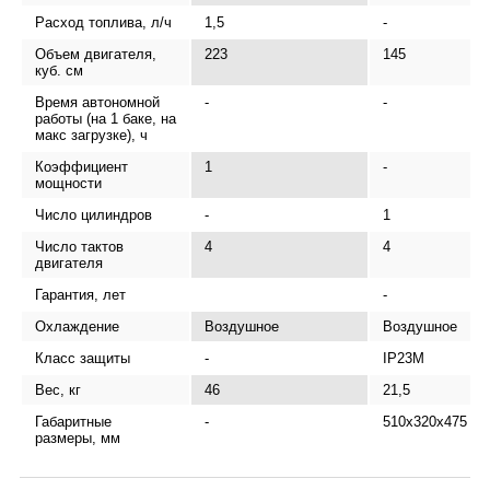
Расход топлива, л/ч
1,5
-
Объем двигателя,
223
145
куб. см
Время автономной
-
-
работы (на 1 баке, на
макс загрузке), ч
Коэффициент
1
-
мощности
Число цилиндров
-
1
Число тактов
4
4
двигателя
Гарантия, лет
-
Охлаждение
Воздушное
Воздушное
Класс защиты
-
IP23M
Вес, кг
46
21,5
Габаритные
-
510х320х475
размеры, мм