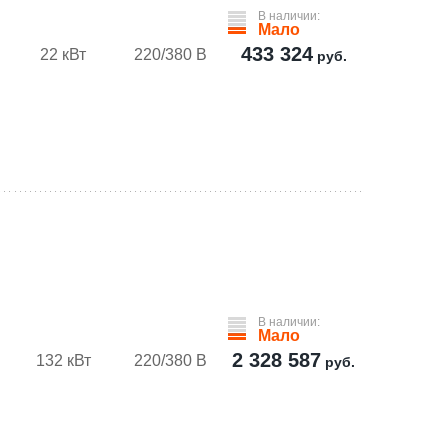
В наличии:
Мало
433 324
22 кВт
220/380 В
руб.
В наличии:
Мало
2 328 587
132 кВт
220/380 В
руб.