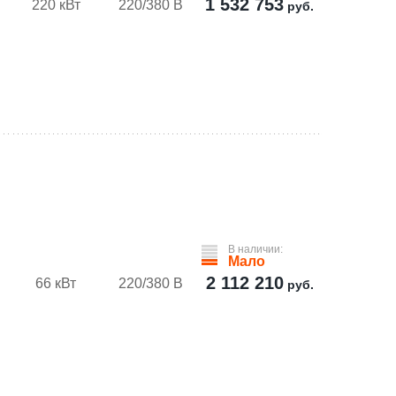
1 532 753
220 кВт
220/380 В
руб.
В наличии:
Мало
2 112 210
66 кВт
220/380 В
руб.