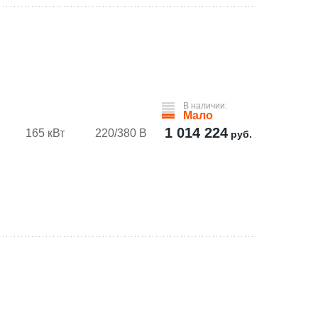
В наличии:
Мало
1 014 224
165 кВт
220/380 В
руб.