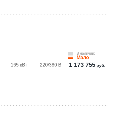
В наличии:
Мало
1 173 755
165 кВт
220/380 В
руб.