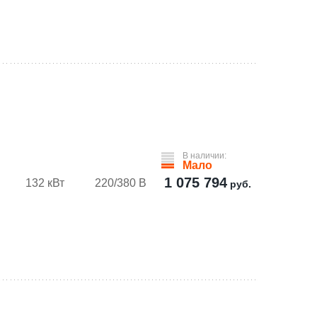
В наличии:
Мало
1 075 794
132 кВт
220/380 В
руб.