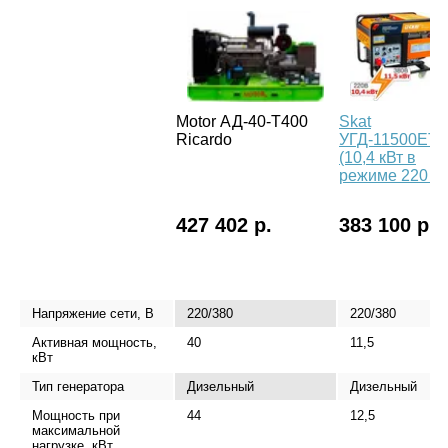
Motor АД-40-Т400
Skat
Ricardo
УГД-11500EТ
(10,4 кВт в
режиме 220 В)
427 402 р.
383 100 р.
Напряжение сети, В
220/380
220/380
Активная мощность,
40
11,5
кВт
Тип генератора
Дизельный
Дизельный
Мощность при
44
12,5
максимальной
нагрузке, кВт