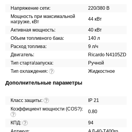
Напряжение сети:
220/380 В
Мощность при максимальной
44 кВт
нагрузке, кВт
Активная мощность:
40 кВт
Объем топливного бака:
140 л
Расход топлива:
9 л/ч
Двигатель:
Ricardo N4105ZD
Тип старта\запуска:
Ручной
Тип охлаждения:
Жидкостное
?
Дополнительные параметры
Класс защиты:
IP 21
?
Коэффициент мощности (COS?):
0.80
?
КПД:
94
?
Артикул:
АД-40-Т400ro