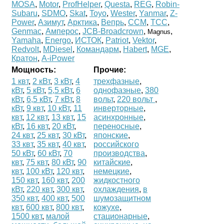
MOSA
,
Motor
,
ProfHelper
,
Questa
,
REG
,
Robin-
Subaru
,
SDMO
,
Skat
,
Toyo
,
Wester
,
Yanmar
,
Z-
Power
,
Азимут
,
Арктика
,
Вепрь
,
ССМ
,
ТСС
,
Genmac
,
Амперос
,
JCB-Broadcrown
,
,
Magnus
Yamaha
,
Energo
,
ИСТОК
,
Patriot
,
Vektor
,
Redvolt
,
MDiesel
,
Командарм
,
Habert
,
MGE
,
Кратон
,
A-iPower
Мощность:
Прочие:
1 квт
,
2 кВт
,
3 кВт
,
4
трехфазные
,
кВт
,
5 кВт
,
5,5 кВт
,
6
однофазные
,
380
кВт
,
6,5 кВт
,
7 кВт
,
8
вольт
,
220 вольт
,
кВт
,
9 квт
,
10 кВт
,
11
инверторные
,
квт
,
12 квт
,
13 квт
,
15
асинхронные
,
кВт
,
16 квт
,
20 кВт
,
переносные
,
24 квт
,
25 квт
,
30 кВт
,
японские
,
33 квт
,
35 квт
,
40 квт
,
российского
50 кВт
,
60 кВт
,
70
производства
,
квт
,
75 квт
,
80 кВт
,
90
китайские
,
квт
,
100 кВт
,
120 квт
,
немецкие
,
150 квт
,
160 квт
,
200
жидкостного
кВт
,
220 квт
,
300 квт
,
охлаждения
,
в
350 квт
,
400 квт
,
500
шумозащитном
квт
,
600 квт
,
800 квт
,
кожухе
,
1500 квт
,
малой
стационарные
,