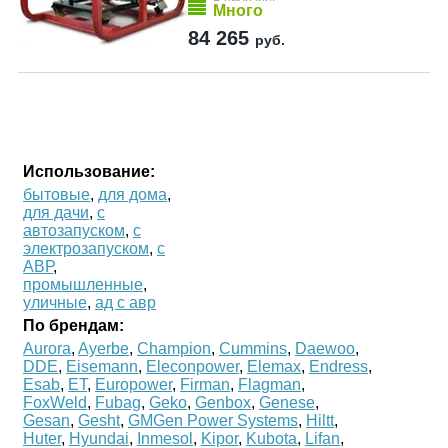
Много
84 265
руб.
Использование:
бытовые
,
для дома
,
для дачи
,
с
автозапуском
,
с
электрозапуском
,
с
АВР
,
промышленные
,
уличные
,
ад с авр
По брендам:
Aurora
,
Ayerbe
,
Champion
,
Cummins
,
Daewoo
,
DDE
,
Eisemann
,
Eleconpower
,
Elemax
,
Endress
,
Esab
,
ET
,
Europower
,
Firman
,
Flagman
,
FoxWeld
,
Fubag
,
Geko
,
Genbox
,
Genese
,
Gesan
,
Gesht
,
GMGen Power Systems
,
Hiltt
,
Huter
,
Hyundai
,
Inmesol
,
Kipor
,
Kubota
,
Lifan
,