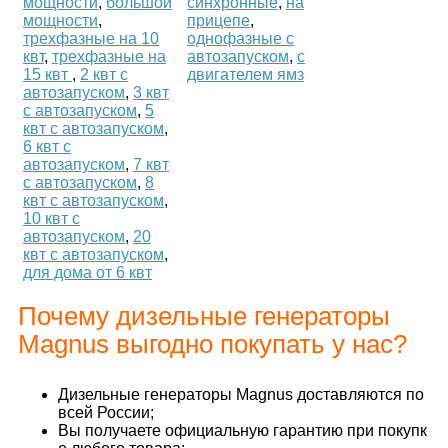
мощности
,
большой
синхронные
,
на
мощности
,
прицепе
,
трехфазные на 10
однофазные с
квт
,
трехфазные на
автозапуском
,
с
15 квт
,
2 квт с
двигателем ямз
автозапуском
,
3 квт
с автозапуском
,
5
квт с автозапуском
,
6 квт с
автозапуском
,
7 квт
с автозапуском
,
8
квт с автозапуском
,
10 квт с
автозапуском
,
20
квт с автозапуском
,
для дома от 6 квт
Почему дизельные генераторы
Magnus выгодно покупать у нас?
Дизельные генераторы Magnus доставляются по
всей России;
Вы получаете официальную гарантию при покупк