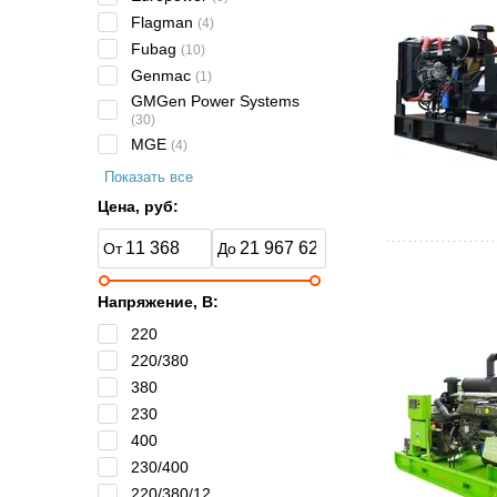
Flagman
(4)
Fubag
(10)
Genmac
(1)
GMGen Power Systems
(30)
MGE
(4)
Показать все
Цена, руб:
Напряжение, В:
220
220/380
380
230
400
230/400
220/380/12