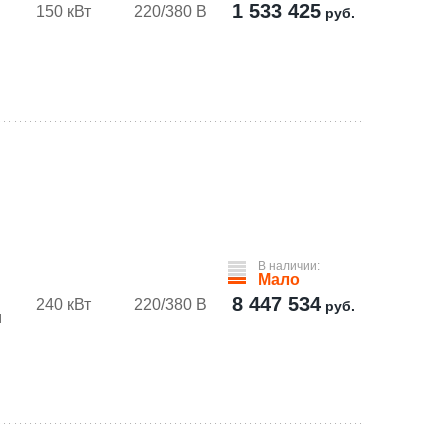
1 533 425
150 кВт
220/380 В
руб.
В наличии:
Мало
8 447 534
240 кВт
220/380 В
руб.
м