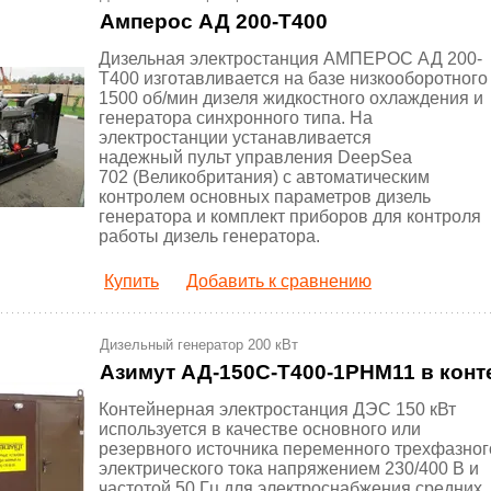
Амперос АД 200-Т400
Дизельная электростанция АМПЕРОС АД 200-
Т400 изготавливается на базе низкооборотного
1500 об/мин дизеля жидкостного охлаждения и
генератора синхронного типа. На
электростанции устанавливается
надежный пульт управления DeepSea
702 (Великобритания) с автоматическим
контролем основных параметров дизель
генератора и комплект приборов для контроля
работы дизель генератора.
Купить
Добавить к сравнению
Дизельный генератор 200 кВт
Азимут АД-150С-Т400-1РНМ11 в конт
Контейнерная электростанция ДЭС 150 кВт
используется в качестве основного или
резервного источника переменного трехфазног
электрического тока напряжением 230/400 В и
частотой 50 Гц для электроснабжения средних