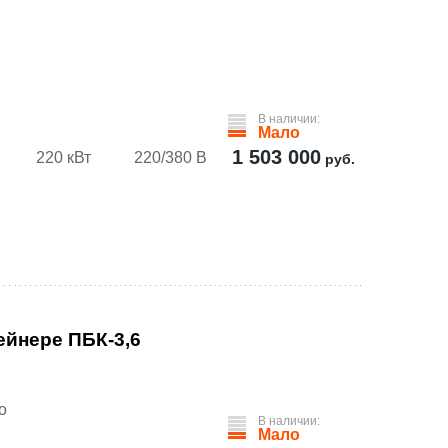
В наличии:
Мало
1 503 000
220 кВт
220/380 В
руб.
ейнере ПБК-3,6
о
В наличии:
Мало