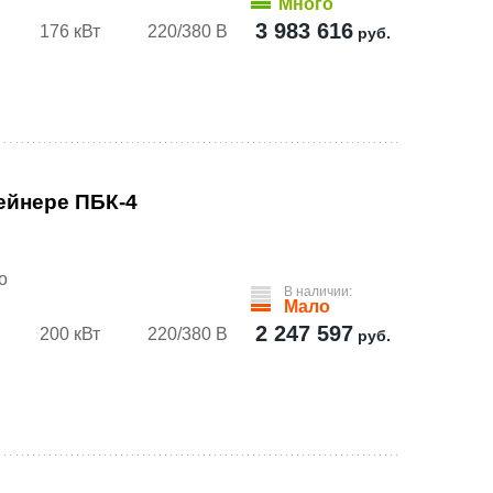
Много
3 983 616
176 кВт
220/380 В
руб.
ейнере ПБК-4
о
В наличии:
Мало
2 247 597
200 кВт
220/380 В
руб.