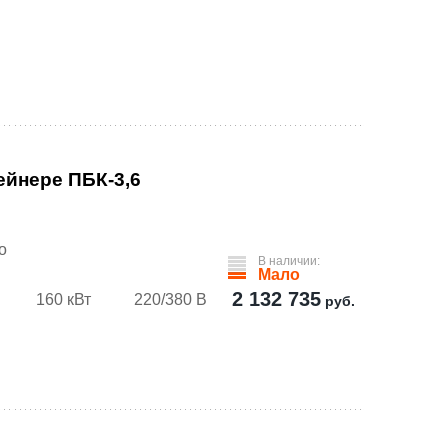
ейнере ПБК-3,6
о
В наличии:
Мало
2 132 735
160 кВт
220/380 В
руб.