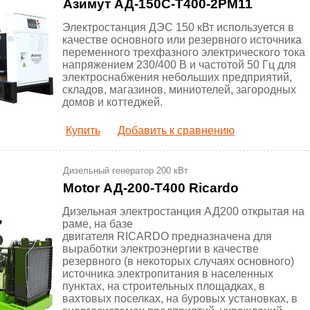
Азимут АД-150С-Т400-2РМ11
Электростанция ДЭС 150 кВт используется в
качестве основного или резервного источника
переменного трехфазного электрического тока
напряжением 230/400 В и частотой 50 Гц для
электроснабжения небольших предприятий,
складов, магазинов, миниотелей, загородных
домов и коттеджей.
Купить
Добавить к сравнению
Дизельный генератор 200 кВт
Motor АД-200-Т400 Ricardo
Дизельная электростанция АД200 открытая на
раме, на базе
двигателя RICARDO предназначена для
выработки электроэнергии в качестве
резервного (в некоторых случаях основного)
источника электропитания в населенных
пунктах, на строительных площадках, в
вахтовых поселках, на буровых установках, в