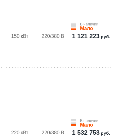
В наличии:
Мало
1 121 223
150 кВт
220/380 В
руб.
В наличии:
Мало
1 532 753
220 кВт
220/380 В
руб.