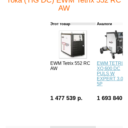
тока (TIG DC) EWM Tetrix 552 RC
AW
Этот товар
Аналоги
EWM Tetrix 552 RC
EWM TETRIX
AW
XQ 600 DC
PULS W
EXPERT 3.0
5P
1 477 539 р.
1 693 840 р