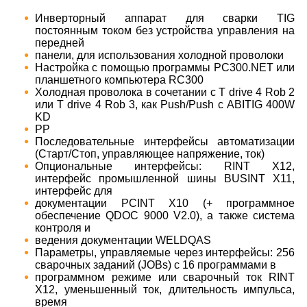
Инверторный аппарат для сварки TIG
постоянным током без устройства управления на
передней
панели, для использования холодной проволоки
Настройка с помощью программы PC300.NET или
планшетного компьютера RC300
Холодная проволока в сочетании с T drive 4 Rob 2
или T drive 4 Rob 3, как Push/Push с ABITIG 400W
KD
PP
Последовательные интерфейсы автоматизации
(Старт/Стоп, управляющее напряжение, ток)
Опциональные интерфейсы: RINT X12,
интерфейс промышленной шины BUSINT X11,
интерфейс для
документации PCINT X10 (+ программное
обеспечение QDOC 9000 V2.0), а также система
контроля и
ведения документации WELDQAS
Параметры, управляемые через интерфейсы: 256
сварочных заданий (JOBs) с 16 программами в
программном режиме или сварочный ток RINT
X12, уменьшенный ток, длительность импульса,
время