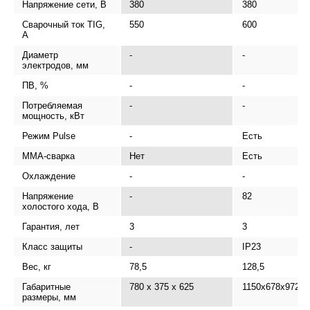
Напряжение сети, В
380
380
Сварочный ток TIG,
550
600
А
Диаметр
-
-
электродов, мм
ПВ, %
-
-
Потребляемая
-
-
мощность, кВт
Режим Pulse
-
Есть
MMA-сварка
Нет
Есть
Охлаждение
-
-
Напряжение
-
82
холостого хода, В
Гарантия, лет
3
3
Класс защиты
-
IP23
Вес, кг
78,5
128,5
Габаритные
780 x 375 x 625
1150x678x972
размеры, мм