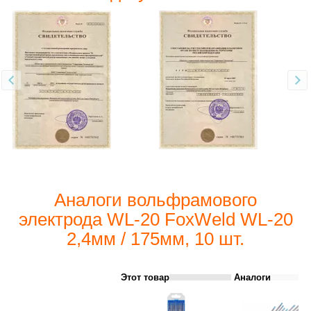
Аналоги вольфрамового
электрода WL-20 FoxWeld WL-20
2,4мм / 175мм, 10 шт.
Этот товар
Аналоги