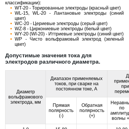
классификации):
WT-20 - Торированные электроды (красный цвет)
WL-15, WL-20 - Лантановые электроды (синий
цвет)
WC-20 - Цериевые электроды (серый цвет)
WZ-8 - Циркониевые электроды (белый цвет)
WY-20 (WI-20) - Иттриевые электроды (синий цвет)
WP - Чисто вольфрамовый электрод (зеленый
цвет)
Допустимые значения тока для
электродов различного диаметра.
Д
Диапазон применяемых
примен
токов, при сварке на
при
постоянном токе, А
переме
Диаметр
вольфрамового
электрода, мм
Неравн
Прямая
Обратная
по
полярность
полярность
амплиту
(-)
(+)
волны +