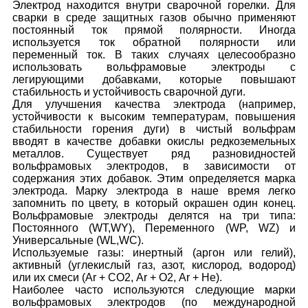
Электрод находится внутри сварочной горелки. Для
сварки в среде защитных газов обычно применяют
постоянный ток прямой полярности. Иногда
используется ток обратной полярности или
переменный ток. В таких случаях целесообразно
использовать вольфрамовые электроды с
легирующими добавками, которые повышают
стабильность и устойчивость сварочной дуги.
Для улучшения качества электрода (например,
устойчивости к высоким температурам, повышения
стабильности горения дуги) в чистый вольфрам
вводят в качестве добавки окислы редкоземельных
металлов. Существует ряд разновидностей
вольфрамовых электродов, в зависимости от
содержания этих добавок. Этим определяется марка
электрода. Марку электрода в наше время легко
запомнить по цвету, в который окрашен один конец.
Вольфрамовые электроды делятся на три типа:
Постоянного (WT,WY), Переменного (WP, WZ) и
Универсальные (WL,WC).
Используемые газы: инертный (аргон или гелий),
активный (углекислый газ, азот, кислород, водород)
или их смеси (Аr + СО2, Аr + О2, Аr + Не).
Наиболее часто используются следующие марки
вольфрамовых электродов (по международной