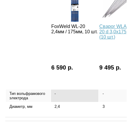
FoxWeld WL-20
Сварог WLA-
2,4мм / 175мм, 10 шт.
20 d 3,0x175
(10 шт.)
6 590 р.
9 495 р.
Тип вольфрамового
-
-
электрода
Диаметр, мм
2,4
3