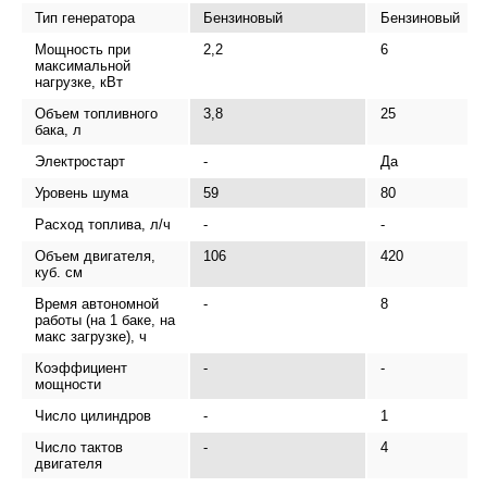
Тип генератора
Бензиновый
Бензиновый
Мощность при
2,2
6
максимальной
нагрузке, кВт
Объем топливного
3,8
25
бака, л
Электростарт
-
Да
Уровень шума
59
80
Расход топлива, л/ч
-
-
Объем двигателя,
106
420
куб. см
Время автономной
-
8
работы (на 1 баке, на
макс загрузке), ч
Коэффициент
-
-
мощности
Число цилиндров
-
1
Число тактов
-
4
двигателя