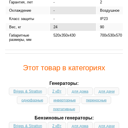
Гарантия, лет
-
2
Охлаждение
-
Воздушное
Класс защиты
-
IP23
Вес, кг
24
90
Габаритные
520х350х430
700х530х570
размеры, мм
Этот товар в категориях
Генераторы:
Briggs & Stratton
2 кВт
для дома
для дачи
однофазные
инверторные
переносные
портативные
Бензиновые генераторы:
Briggs & Stratton
2 кВт
для дома
для дачи