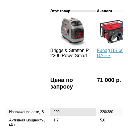
Этот товар
Аналоги
Briggs & Stratton P
Fubag BS 660
2200 PowerSmart
DA ES
Цена по
71 000 р.
запросу
Напряжение сети, В
220
220/380
Активная мощность,
1,7
5,6
кВт