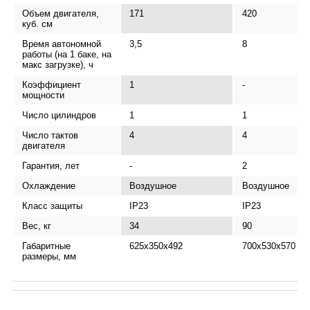
Объем двигателя,
171
420
куб. см
Время автономной
3,5
8
работы (на 1 баке, на
макс загрузке), ч
Коэффициент
1
-
мощности
Число цилиндров
1
1
Число тактов
4
4
двигателя
Гарантия, лет
-
2
Охлаждение
Воздушное
Воздушное
Класс защиты
IP23
IP23
Вес, кг
34
90
Габаритные
625x350x492
700х530х570
размеры, мм