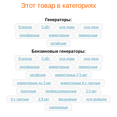
Этот товар в категориях
Генераторы:
Ergomax
3 кВт
для дома
для дачи
однофазные
инверторные
переносные
китайские
Бензиновые генераторы:
Ergomax
3 кВт
для дома
для дачи
однофазные
инверторные
переносные
китайские
инверторные 2,5 квт
инверторные до 3 квт
инверторные 4 х тактные
походные
профессиональные
2.5 квт
4 х тактные
2.8 квт
бесшумные
для рыбалки
синхронные