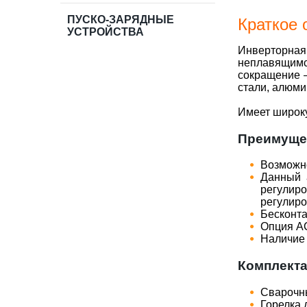
ПУСКО-ЗАРЯДНЫЕ
Краткое 
УСТРОЙСТВА
Инверторна
неплавящимс
сокращение –
стали, алюми
Имеет широку
Преимущес
Возможно
Данный 
регулиро
регулиро
Бесконта
Опция AC
Наличие 
Комплект
Сварочны
Горелка 