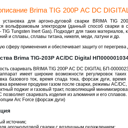
описание Brima TIG 200P AC DC DIGITA
я установка для аргоно-дуговой сварки BRIMA TIG 2
я вольфрамовым электродом (данный способ сварки в с
 TIG Tungsten Inert Gas). Подходит для таких материалов,
ний и сплавы, сплавы титана, никеля, меди, латуни и др.
ю сферу применения и обеспечивает защиту от перегрева 
тва Brima TIG-203P AC/DC Digital НП00000103
сть сваривать BRIMA TIG 200P AC DC DIGITAL БП-0000023
аппарат имеет широкие возможности регулировок таких п
вка базового ток, время спада тока, форсаж дуги, время
вка времени продувки газом после сварки, режимы AC/DC
ктный поджиг и газовый тракт, позволяющий минимизироват
 позволяет сваривать изделия из алюминия и его сплавов.
опции Arc Force (форсаж дуги)
ация
й источник;
для аргонодуговой сварки с воздушным охлаждением;