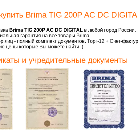
купить Brima TIG 200P AC DC DIGITA
авка
Brima TIG 200P AC DC DIGITAL
в любой город России.
альная гарантия на все товары Brima.
р.лиц - полный комплект документов. Торг-12 + Счет-факту
е цены которые Вы можете найти :)
каты и учредительные документы