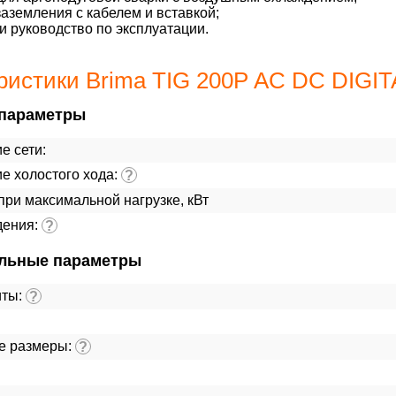
аземления с кабелем и вставкой;
и руководство по эксплуатации.
ристики Brima TIG 200P AC DC DIGIT
параметры
е сети:
е холостого хода:
?
ри максимальной нагрузке, кВт
дения:
?
льные параметры
иты:
?
е размеры:
?