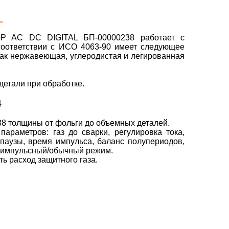
L
00P AC DC DIGITAL БП-00000238 работает с
оответствии с ИСО 4063-90 имеет следующее
 как нержавеющая, углеродистая и легированная
детали при обработке.
4
8 толщины от фольги до объемных деталей.
араметров: газ до сварки, регулировка тока,
 паузы, время импульса, баланс полупериодов,
, импульсный/обычный режим.
ь расход защитного газа.