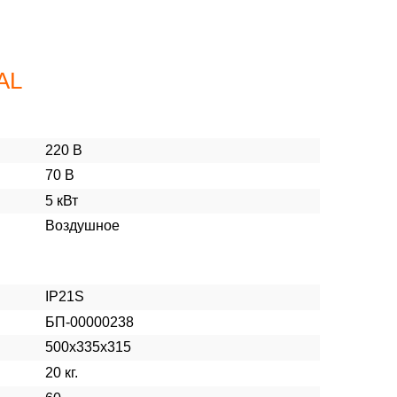
AL
220 В
70 В
5 кВт
Воздушное
IP21S
БП-00000238
500х335х315
20 кг.