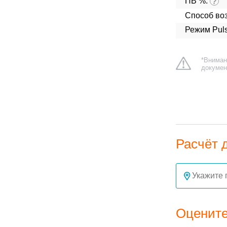
ПВ %:
?
Способ во
Режим Puls
*Вниман
докумен
Расчёт 
Оцените