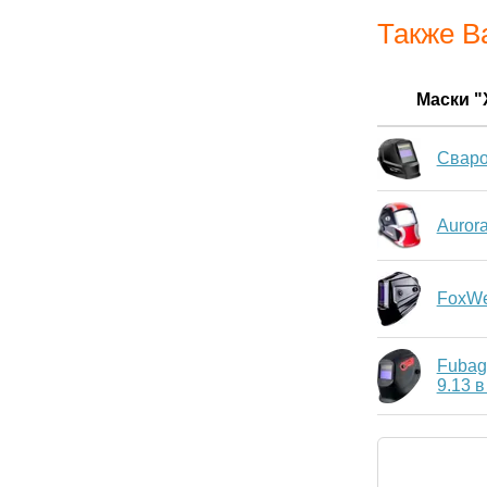
Также В
Маски 
Свар
Auror
FoxWe
Fubag
9.13 