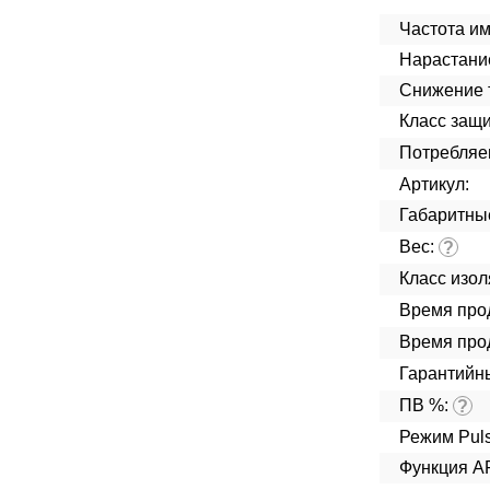
Частота и
Нарастание
Снижение т
Класс защ
Потребляе
Артикул:
Габаритны
Вес:
?
Класс изо
Время про
Время про
Гарантийн
ПВ %:
?
Режим Puls
Функция 