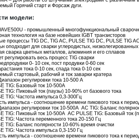
емый Горячий старт и Форсаж дуги.
ти модели:
VE500U - промышленный многофункциональный свароч
ная технология на базе новейших IGBT транзисторов
ые процессы TIG DC, TIG AC, PULSE TIG DC, PULSE TIG A
н оподходит для сварки углеродистых, низколегированны
я сварка цветных металлов, алюминия и его сплавов
т регулировать весь процесс TIG сварки
едпродувки 0- 10 cек, пост продувки 0-60 сек
растания тока 0-10 сек, спада тока 0-10 сек
емый стартовый, рабочий и ток заварки кратера
Диапазон регулировки тока 10-500 А
E TIG: Базовый ток 10-500А
 TIG: Пиковый ток (паузы) 10-90% от базового тока
 TIG: Частота импульса 0,3-300Гц
ть импульса - соотношение времени пикового тока к пери
Диапазон регулировки ток 10-500А AC TIG: Баланс полярн
 TIG: Пиковый ток 10-500А AC PULSE TIG: Базовый ток (п
 TIG: Частота переменного тока 20-150 Гц
E TIG: Баланс полярности 10-60% время очистки
 TIG: Частота импульса 0,3-150 Гц
ть импульса - соотношение времени пикового тока к пери