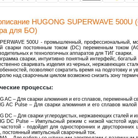
 описание HUGONG SUPERWAVE 500U (бе
ра для БО)
ERWAVE 500U - промышленный, профессиональный, мощ
ой сварки постоянным током (DC) переменным током (A
одительных и технологичных аппаратов для ТИГ сварки.
грамма сварки, интуитивно понятный интерфейс, богатый
ественно сваривать изделия из черных, нержавеющих стал
обенностей, позволяют сократить время на подготовку и у
ролю над сварочным циклом возможно снизить зону термич
ческие процессы:
G AC – Для сварки алюминия и его сплавов, переменный с
IG AC Pulse – Для сварки алюминия и его сплавов мало
G DC – Для сварки углеродистых, нержавеющих сталей и их
IG DC Pulse – Импульсный режим с низкой частотой идеа
 частотой - подойдет для односторонних и двусторонних
 постоянный импульсный сварочный ток.
MA – Для работы со штучными электродами с различным в