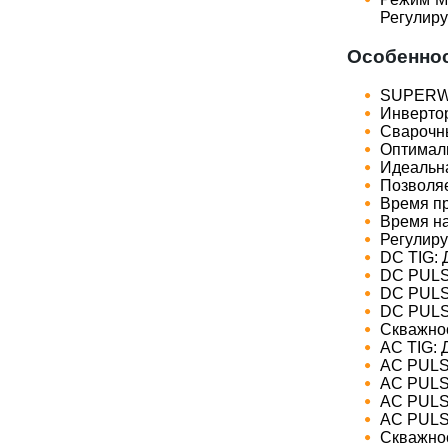
Регулиру
Особеннос
SUPERWA
Инвертор
Сварочн
Оптималь
Идеальна
Позволяе
Время пр
Время на
Регулиру
DC TIG: 
DC PULS
DC PULSE
DC PULSE
Скважнос
AC TIG: 
AC PULSE
AC PULSE
AC PULS
AC PULSE
Скважнос