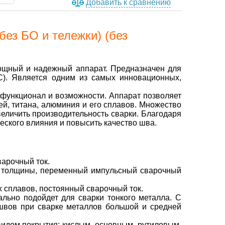
Добавить к сравнению
з БО и тележки) (без
ный и надежный аппарат. Предназначен для
C). Является одним из самых инновационных,
 функционал и возможности. Аппарат позволяет
ей, титана, алюминия и его сплавов. Множество
величить производительность сварки. Благодаря
еского влияния и повысить качество шва.
варочный ток.
й толщины, переменный импульсный сварочный
 сплавов, постоянный сварочный ток.
льно подойдет для сварки тонкого металла. С
 швов при сварке металлов большой и средней
идом покрытия: кислым, основным, рутиловым.