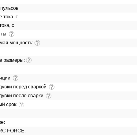
мпульсов
 тока, с
ока, с
иты:
?
мая мощность:
?
е размеры:
?
ляции:
?
дувки перед сваркой:
?
дувки после сварки:
?
ый срок:
?
e:
ARC FORCE: