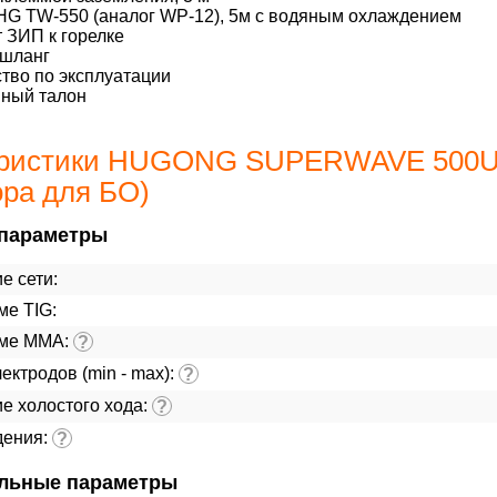
HG TW-550 (аналог WP-12), 5м с водяным охлаждением
 ЗИП к горелке
 шланг
тво по эксплуатации
йный талон
ристики HUGONG SUPERWAVE 500U (б
ора для БО)
параметры
е сети:
ме TIG:
име ММА:
?
ектродов (min - max):
?
е холостого хода:
?
дения:
?
льные параметры