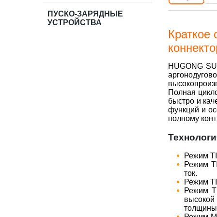
ПУСКО-ЗАРЯДНЫЕ
УСТРОЙСТВА
Краткое
коннекто
HUGONG SUP
аргонодугов
высокопроизв
Полная цикло
быстро и кач
функций и ос
полному конт
Технологи
Режим TI
Режим T
ток.
Режим TI
Режим T
высокой
толщины,
Режим M