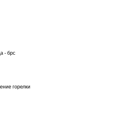
да - брс
дение горелки