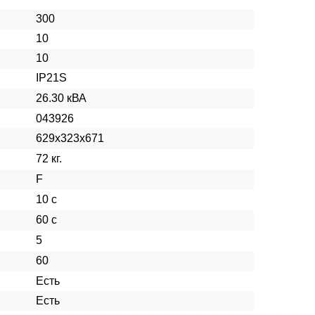
300
10
10
IP21S
26.30 кВА
043926
629x323x671
72 кг.
F
10 с
60 с
5
60
Есть
Есть