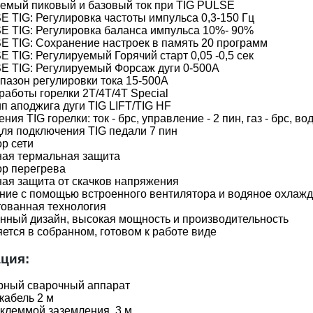
уемый пиковый и базовый ток при TIG PULSE
 TIG: Регулировка частоты импульса 0,3-150 Гц
E TIG: Регулировка баланса импульса 10%- 90%
 TIG: Сохранение настроек в память 20 программ
 TIG: Регулируемый Горячий старт 0,05 -0,5 сек
E TIG: Регулируемый Форсаж дуги 0-500А
пазон регулировки тока 15-500А
аботы горелки 2Т/4Т/4T Special
п аподжига дуги TIG LIFT/TIG HF
ия TIG горелки: ток - брс, управление - 2 пин, газ - брс, во
ля подключения TIG педали 7 пин
ор сети
ная термальная защита
ор перегрева
ная защита от скачков напряжения
ние с помощью встроенного вентилятора и водяное охлаж
тованная технология
ный дизайн, высокая мощность и производительность
ется в собранном, готовом к работе виде
ция:
рный сварочный аппарат
кабель 2 м
 клеммой заземления, 3 м