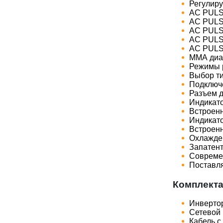
Регулир
AC PULSE
AC PULS
AC PULSE
AC PULSE
AC PULS
ММА диа
Режимы р
Выбор ти
Подключен
Разъем д
Индикат
Встроен
Индикат
Встроен
Охлажде
Запатен
Современ
Поставля
Комплекта
Инверто
Сетевой 
Кабель с