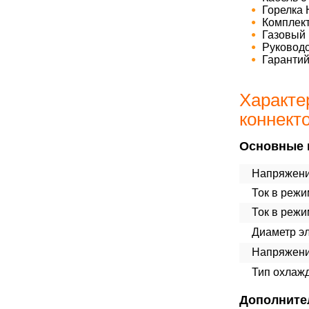
Горелка 
Комплект
Газовый
Руководс
Гаранти
Характе
коннект
Основные 
Напряжени
Ток в режи
Ток в реж
Диаметр эл
Напряжени
Тип охлаж
Дополните