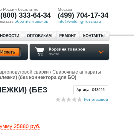
о России бесплатно
Москва
(800) 333-64-34
(499) 704-17-34
аказать
обратный звонок
info@welding-russia.ru
НОВОСТИ
ОПТОВИКАМ
РЕМОНТ
КОНТАКТЫ
Корзина товаров
пуста
аргонодуговой сварки
/
Сварочные аппараты
ежки) (без коннектора для БО)
ЛЕЖКИ) (БЕЗ
Артикул: 043926
Нет отзывов
умму 25880 руб.