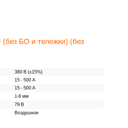
ез БО и тележки) (без
380 В (±15%)
15 - 500 А
15 - 500 А
1-6 мм
79 В
Воздушное