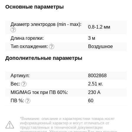
Основные параметры
Диаметр электродов (min - max):
0.8-1.2 мм
?
Длина горелки:
3 м
Тип охлаждения:
Воздушное
?
Дополнительные параметры
Артикул:
8002868
Вес:
2.51 кг.
?
MIG/MAG ток при ПВ 60%:
230 А
ПВ %:
60
?
*Внимание: описание и характеристики товара носят
информационный характер и могут отличаться от
представленных в технической документации
производителя. Убедительно просим Вас при покупке