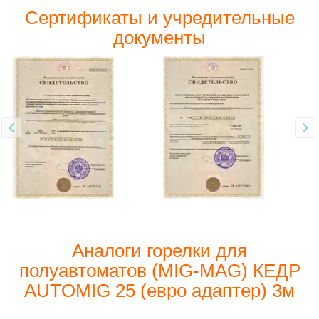
Сертификаты и учредительные
документы
Аналоги горелки для
полуавтоматов (MIG-MAG) КЕДР
AUTOMIG 25 (евро адаптер) 3м