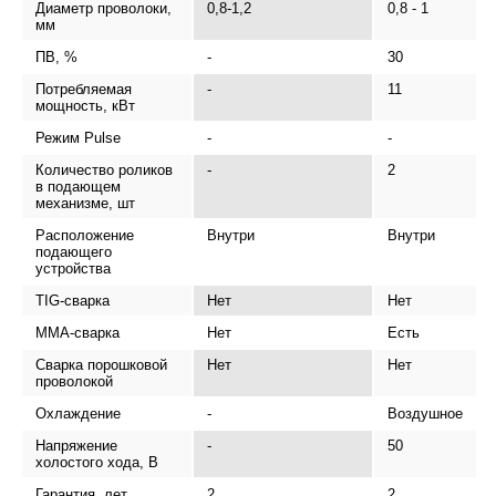
Диаметр проволоки,
0,8-1,2
0,8 - 1
мм
ПВ, %
-
30
Потребляемая
-
11
мощность, кВт
Режим Pulse
-
-
Количество роликов
-
2
в подающем
механизме, шт
Расположение
Внутри
Внутри
подающего
устройства
TIG-сварка
Нет
Нет
MMA-сварка
Нет
Есть
Сварка порошковой
Нет
Нет
проволокой
Охлаждение
-
Воздушное
Напряжение
-
50
холостого хода, В
Гарантия, лет
2
2