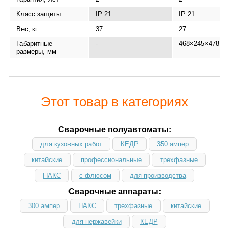
Класс защиты
IP 21
IP 21
Вес, кг
37
27
Габаритные
-
468×245×478
размеры, мм
Этот товар в категориях
Сварочные полуавтоматы:
для кузовных работ
КЕДР
350 ампер
китайские
профессиональные
трехфазные
НАКС
с флюсом
для производства
Сварочные аппараты:
300 ампер
НАКС
трехфазные
китайские
для нержавейки
КЕДР