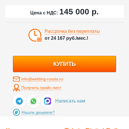
145 000
р.
Цена с НДС:
Рассрочка без переплаты
от
24 167
руб./мес.!
КУПИТЬ
info@welding-russia.ru
Получить прайс-лист
Написать нам
Нашли дешевле?