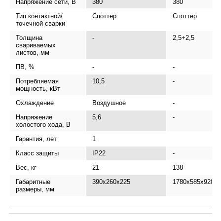
Напряжение сети, В
380
380
Тип контактной/
Споттер
Споттер
точечной сварки
Толщина
-
2,5+2,5
свариваемых
листов, мм
ПВ, %
-
-
Потребляемая
10,5
-
мощность, кВт
Охлаждение
Воздушное
-
Напряжение
5,6
-
холостого хода, В
Гарантия, лет
1
Класс защиты
IP22
-
Вес, кг
21
138
Габаритные
390x260x225
1780x585x920
размеры, мм