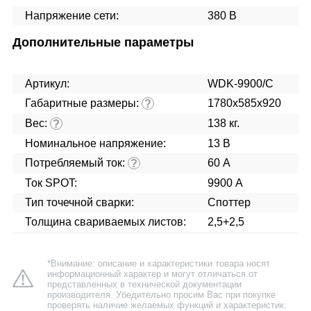
Напряжение сети:
380 В
Дополнительные параметры
Артикул:
WDK-9900/C
Габаритные размеры:
1780x585x920
?
Вес:
138 кг.
?
Номинальное напряжение:
13 В
Потребляемый ток:
60 А
?
Ток SPOT:
9900 А
Тип точечной сварки:
Споттер
Толщина свариваемых листов:
2,5+2,5
*Внимание: описание и характеристики товара носят
информационный характер и могут отличаться от
представленных в технической документации
производителя. Убедительно просим Вас при покупке
проверять наличие желаемых функций и характеристик.