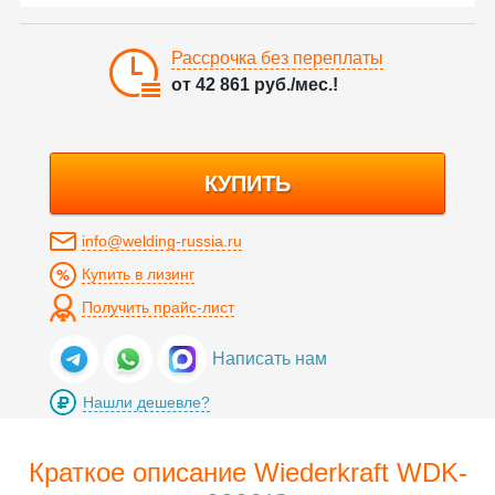
Рассрочка без переплаты
от
42 861
руб./мес.!
КУПИТЬ
info@welding-russia.ru
Купить в лизинг
Получить прайс-лист
Написать нам
Нашли дешевле?
Краткое описание Wiederkraft WDK-