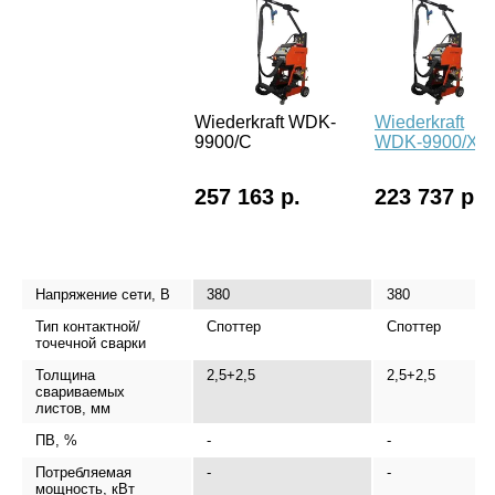
Wiederkraft WDK-
Wiederkraft
9900/C
WDK-9900/X
257 163 р.
223 737 р.
Напряжение сети, В
380
380
Тип контактной/
Споттер
Споттер
точечной сварки
Толщина
2,5+2,5
2,5+2,5
свариваемых
листов, мм
ПВ, %
-
-
Потребляемая
-
-
мощность, кВт