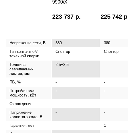
9900/X
223 737 р.
225 742 р.
Напряжение сети, В
380
380
Тип контактной/
Споттер
Споттер
точечной сварки
Толщина
2,5+2,5
свариваемых
листов, мм
ПВ, %
-
-
Потребляемая
-
-
мощность, кВт
Охлаждение
-
-
Напряжение
-
-
холостого хода, В
Гарантия, лет
1