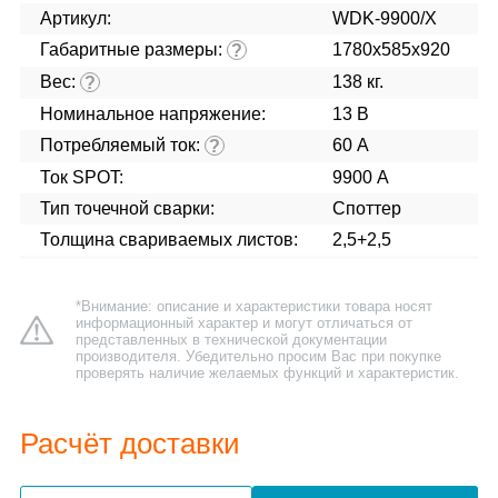
Артикул:
WDK-9900/X
Габаритные размеры:
1780x585x920
?
Вес:
138 кг.
?
Номинальное напряжение:
13 В
Потребляемый ток:
60 А
?
Ток SPOT:
9900 А
Тип точечной сварки:
Споттер
Толщина свариваемых листов:
2,5+2,5
*Внимание: описание и характеристики товара носят
информационный характер и могут отличаться от
представленных в технической документации
производителя. Убедительно просим Вас при покупке
проверять наличие желаемых функций и характеристик.
Расчёт доставки