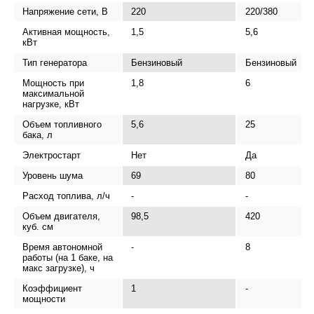
Напряжение сети, В
220
220/380
Активная мощность,
1,5
5,6
кВт
Тип генератора
Бензиновый
Бензиновый
Мощность при
1,8
6
максимальной
нагрузке, кВт
Объем топливного
5,6
25
бака, л
Электростарт
Нет
Да
Уровень шума
69
80
Расход топлива, л/ч
-
-
Объем двигателя,
98,5
420
куб. см
Время автономной
-
8
работы (на 1 баке, на
макс загрузке), ч
Коэффициент
1
-
мощности