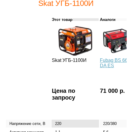
Skat УГБ-1100И
Этот товар
Аналоги
Skat УГБ-1100И
Fubag BS 660
DA ES
Цена по
71 000 р.
запросу
Напряжение сети, В
220
220/380