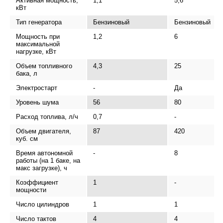
Активная мощность,
1,1
5,6
кВт
Тип генератора
Бензиновый
Бензиновый
Мощность при
1,2
6
максимальной
нагрузке, кВт
Объем топливного
4,3
25
бака, л
Электростарт
-
Да
Уровень шума
56
80
Расход топлива, л/ч
0,7
-
Объем двигателя,
87
420
куб. см
Время автономной
-
8
работы (на 1 баке, на
макс загрузке), ч
Коэффициент
1
-
мощности
Число цилиндров
1
1
Число тактов
4
4