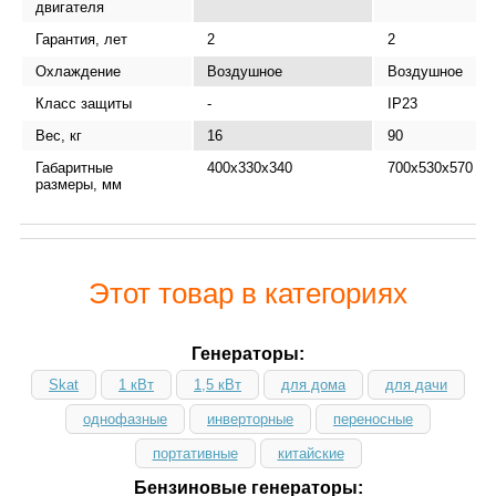
двигателя
Гарантия, лет
2
2
Охлаждение
Воздушное
Воздушное
Класс защиты
-
IP23
Вес, кг
16
90
Габаритные
400x330x340
700х530х570
размеры, мм
Этот товар в категориях
Генераторы:
Skat
1 кВт
1,5 кВт
для дома
для дачи
однофазные
инверторные
переносные
портативные
китайские
Бензиновые генераторы: