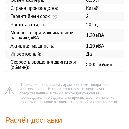
Объем картера:
0.35 л
Страна производства:
Китай
Гарантийный срок:
2
?
Частота сети, Гц:
50 Гц
Мощность при максимальной
1.20 кВА
нагрузке, кВА:
Активная мощность:
1.10 кВА
Инверторный:
Да
Скорость вращения двигателя
3000 об/мин
(об/мин):
*Внимание: описание и характеристики товара носят
информационный характер и могут отличаться от
представленных в технической документации
производителя. Убедительно просим Вас при покупке
проверять наличие желаемых функций и характеристик.
Расчёт доставки