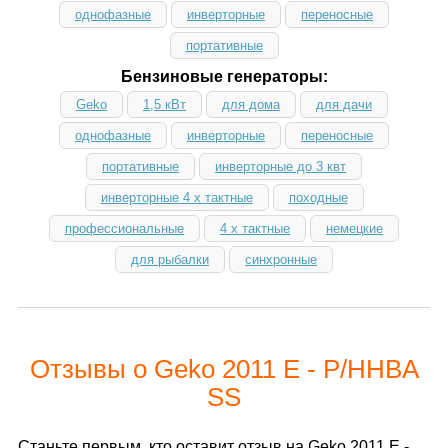
однофазные
инверторные
переносные
портативные
Бензиновые генераторы:
Geko
1,5 кВт
для дома
для дачи
однофазные
инверторные
переносные
портативные
инверторные до 3 квт
инверторные 4 х тактные
походные
профессиональные
4 х тактные
немецкие
для рыбалки
синхронные
Отзывы о Geko 2011 E - P/HHBA
SS
Станьте первым, кто оставит отзыв на Geko 2011 E -