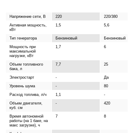
Напряжение сети, В
220
220/380
Активная мощность,
1,5
5,6
кВт
Тип генератора
Бензиновый
Бензиновый
Мощность при
1,7
6
максимальной
нагрузке, кВт
Объем топливного
7,7
25
бака, л
Электростарт
-
Да
Уровень шума
-
80
Расход топлива, л/ч
1,1
-
Объем двигателя,
-
420
куб. см
Время автономной
7
8
работы (на 1 баке, на
макс загрузке), ч