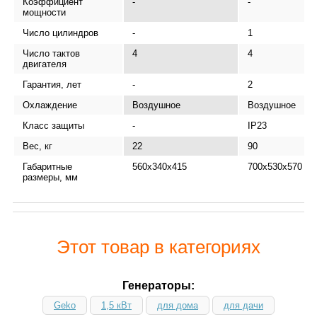
Коэффициент
-
-
мощности
Число цилиндров
-
1
Число тактов
4
4
двигателя
Гарантия, лет
-
2
Охлаждение
Воздушное
Воздушное
Класс защиты
-
IP23
Вес, кг
22
90
Габаритные
560х340х415
700х530х570
размеры, мм
Этот товар в категориях
Генераторы:
Geko
1,5 кВт
для дома
для дачи