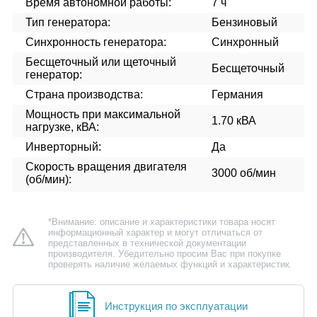
Время автономной работы:
7 ч
Тип генератора:
Бензиновый
Синхронность генератора:
Синхронный
Бесщеточный или щеточный
Бесщеточный
генератор:
Страна производства:
Германия
Мощность при максимальной
1.70 кВА
нагрузке, кВА:
Инверторный:
Да
Скорость вращения двигателя
3000 об/мин
(об/мин):
*Внимание: описание и характеристики товара носят
информационный характер и могут отличаться от
представленных в технической документации
производителя. Убедительно просим Вас при покупке
проверять наличие желаемых функций и характеристик.
Инструкция по эксплуатации