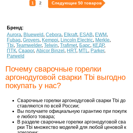
1
2
Следующие 50 товаров
Бренд:
Aurora
,
Blueweld
,
Cebora
,
Elkraft
,
ESAB
,
EWM
,
Fubag
,
Grovers
,
Kemppi
,
Lincoln Electric
,
Merkle
,
Tbi
,
Teamwelder
,
Telwin
,
Trafimet
,
Барс
,
КЕДР
,
ПТК
,
Сварог
,
Abicor Binzel
,
HRT
,
MTL
,
Parker
,
Parweld
Почему сварочные горелки
аргонодуговой сварки Tbi выгодно
покупать у нас?
Сварочные горелки аргонодуговой сварки Tbi до
ставляются по всей России;
Вы получаете официальную гарантию при покупк
е любого товара;
В разделе сварочные горелки аргонодуговой сва
рки Tbi множество моделей для любой ценовой к
атегории;