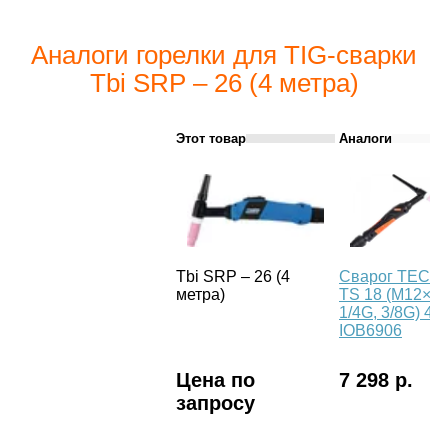
Аналоги горелки для TIG-сварки
Tbi SRP – 26 (4 метра)
Этот товар
Аналоги
Tbi SRP – 26 (4
Сварог TECH
метра)
TS 18 (M12×1,
1/4G, 3/8G) 4м
IOB6906
Цена по
7 298 р.
запросу