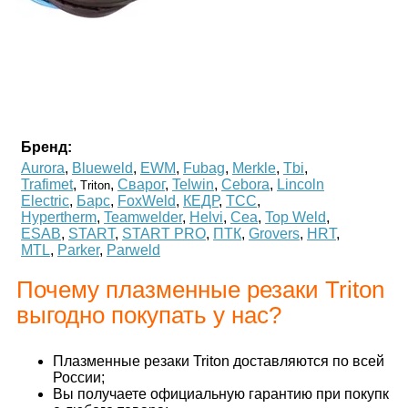
Бренд:
Aurora
,
Blueweld
,
EWM
,
Fubag
,
Merkle
,
Tbi
,
Trafimet
,
,
Сварог
,
Telwin
,
Cebora
,
Lincoln
Triton
Electric
,
Барс
,
FoxWeld
,
КЕДР
,
ТСС
,
Hypertherm
,
Teamwelder
,
Helvi
,
Cea
,
Top Weld
,
ESAB
,
START
,
START PRO
,
ПТК
,
Grovers
,
HRT
,
MTL
,
Parker
,
Parweld
Почему плазменные резаки Triton
выгодно покупать у нас?
Плазменные резаки Triton доставляются по всей
России;
Вы получаете официальную гарантию при покупк