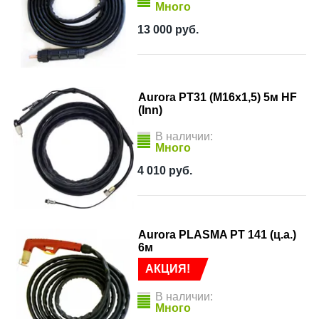
Много
13 000
руб.
Aurora PT31 (М16х1,5) 5м HF
(Inn)
В наличии:
Много
4 010
руб.
Aurora PLASMA PT 141 (ц.а.)
6м
АКЦИЯ!
В наличии:
Много