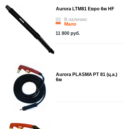
Aurora LTM81 Евро 6м HF
В наличии:
Мало
11 800
руб.
Aurora PLASMA PT 81 (ц.а.)
6м