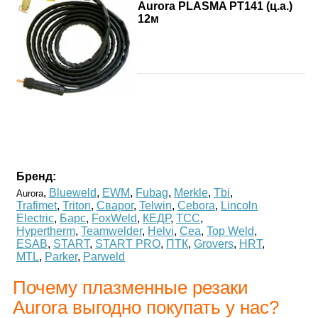
Aurora PLASMA PT141 (ц.а.)
12м
Бренд:
,
Blueweld
,
EWM
,
Fubag
,
Merkle
,
Tbi
,
Aurora
Trafimet
,
Triton
,
Сварог
,
Telwin
,
Cebora
,
Lincoln
Electric
,
Барс
,
FoxWeld
,
КЕДР
,
ТСС
,
Hypertherm
,
Teamwelder
,
Helvi
,
Cea
,
Top Weld
,
ESAB
,
START
,
START PRO
,
ПТК
,
Grovers
,
HRT
,
MTL
,
Parker
,
Parweld
Почему плазменные резаки
Aurora выгодно покупать у нас?