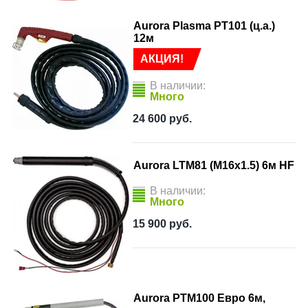
Aurora Plasma PT101 (ц.а.)
12м
АКЦИЯ!
В наличии:
Много
24 600
руб.
Aurora LTM81 (M16x1.5) 6м HF
В наличии:
Много
15 900
руб.
Aurora PTM100 Евро 6м,