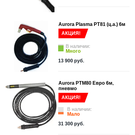
Aurora Plasma PT81 (ц.а.) 6м
АКЦИЯ!
В наличии:
Много
13 900
руб.
Aurora PTM80 Евро 6м,
пневмо
АКЦИЯ!
В наличии:
Мало
31 300
руб.