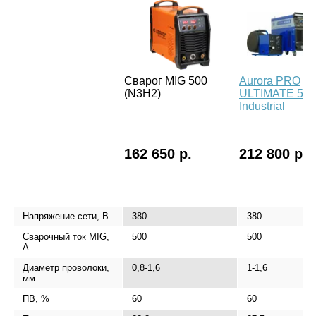
Сварог MIG 500
Aurora PRO
(N3H2)
ULTIMATE 500
Industrial
162 650 р.
212 800 р.
Напряжение сети, В
380
380
Сварочный ток MIG,
500
500
А
Диаметр проволоки,
0,8-1,6
1-1,6
мм
ПВ, %
60
60