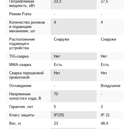
Потребляемая
23,3
27,5
мощность, кВт
Режим Pulse
-
-
Количество роликов
4
4
в подающем
механизме, шт
Расположение
Снаружи
Снаружи
подающего
устройства
TIG-сварка
Нет
Нет
MMA-сварка
Есть
Есть
Сварка порошковой
Нет
Нет
проволокой
Охлаждение
-
Воздушное
Напряжение
70
-
холостого хода, В
Гарантия, лет
5
2
Класс защиты
IP23S
IP 21
Вес, кг
23
48,4