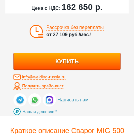
162 650
р.
Цена с НДС:
Рассрочка без переплаты
от
27 109
руб./мес.!
КУПИТЬ
info@welding-russia.ru
Получить прайс-лист
Написать нам
Нашли дешевле?
Краткое описание Сварог MIG 500