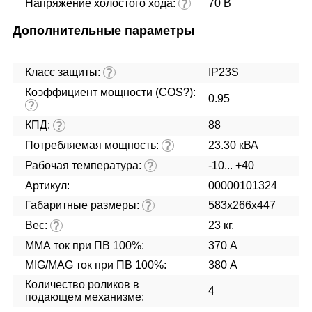
Напряжение холостого хода:
70 В
?
Дополнительные параметры
Класс защиты:
IP23S
?
Коэффициент мощности (COS?):
0.95
?
КПД:
88
?
Потребляемая мощность:
23.30 кВА
?
Рабочая температура:
-10... +40
?
Артикул:
00000101324
Габаритные размеры:
583х266х447
?
Вес:
23 кг.
?
ММА ток при ПВ 100%:
370 А
MIG/MAG ток при ПВ 100%:
380 А
Количество роликов в
4
подающем механизме: