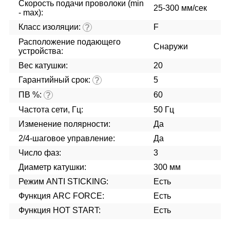
Скорость подачи проволоки (min
25-300 мм/сек
- max):
Класс изоляции:
F
?
Расположение подающего
Снаружи
устройства:
Вес катушки:
20
Гарантийный срок:
5
?
ПВ %:
60
?
Частота сети, Гц:
50 Гц
Изменение полярности:
Да
2/4-шаговое управление:
Да
Число фаз:
3
Диаметр катушки:
300 мм
Режим ANTI STICKING:
Есть
Функция ARC FORCE:
Есть
Функция HOT START:
Есть