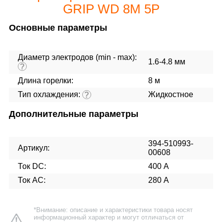
GRIP WD 8M 5P
Основные параметры
Диаметр электродов (min - max):
1.6-4.8 мм
?
Длина горелки:
8 м
Тип охлаждения:
Жидкостное
?
Дополнительные параметры
394-510993-
Артикул:
00608
Ток DC:
400 А
Ток AC:
280 А
*Внимание: описание и характеристики товара носят
информационный характер и могут отличаться от