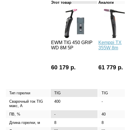
Этот товар
Аналоги
EWM TIG 450 GRIP
Kemppi TX
WD 8M 5P
355W 8m
60 179 р.
61 779 р.
Тип горелки
TIG
TIG
Сварочный ток TIG
400
-
макс, А
ПВ, %
-
40
Длина горелки, м
8
8