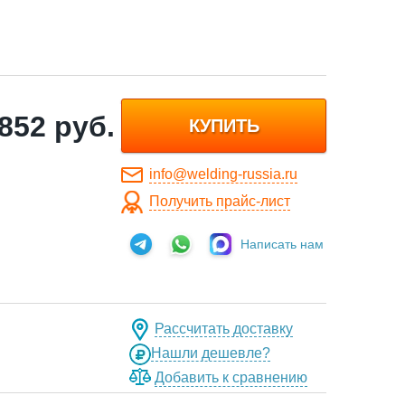
 852
руб.
КУПИТЬ
info@welding-russia.ru
Получить прайс-лист
Написать нам
Рассчитать доставку
Нашли дешевле?
Добавить к сравнению