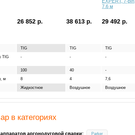
EXPERT, 7-pin
7.6 м
26 852 р.
38 613 р.
29 492 р.
TIG
TIG
TIG
к TIG
-
-
-
100
40
-
, м
8
4
7,6
Жидкостное
Воздушное
Воздушное
ар в категориях
 аппаратов аргонодуговой сварки:
Parker