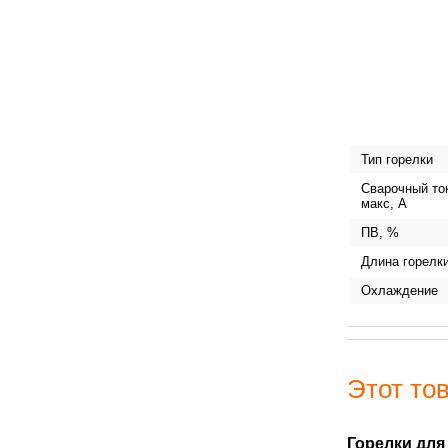
Тип горелки
Сварочный то
макс, А
ПВ, %
Длина горелки
Охлаждение
Этот тов
Горелки для