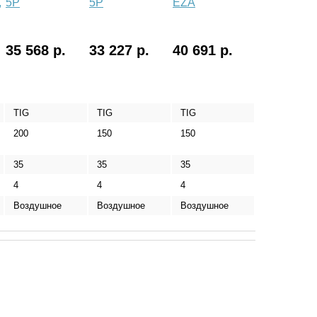
,
5Р
5P
EZA
35 568 р.
33 227 р.
40 691 р.
TIG
TIG
TIG
200
150
150
35
35
35
4
4
4
Воздушное
Воздушное
Воздушное