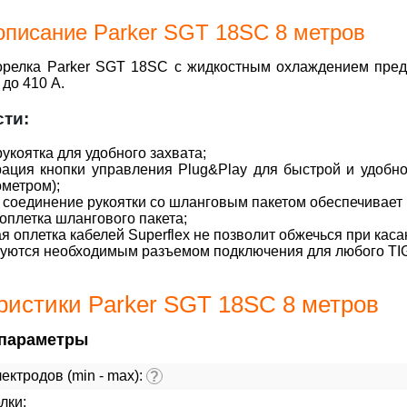
описание Parker SGT 18SC 8 метров
орелка Parker SGT 18SC с жидкостным охлаждением предн
 до 410 А.
ти:
рукоятка для удобного захвата;
ация кнопки управления Plug&Play для быстрой и удобно
метром);
соединение рукоятки со шланговым пакетом обеспечивает
оплетка шлангового пакета;
я оплетка кабелей Superflex не позволит обжечься при каса
уются необходимым разъемом подключения для любого TIG
ристики Parker SGT 18SC 8 метров
параметры
ектродов (min - max):
?
лки: