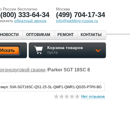
о России бесплатно
Москва
(800) 333-64-34
(499) 704-17-34
аказать
обратный звонок
info@welding-russia.ru
НОВОСТИ
ОПТОВИКАМ
РЕМОНТ
КОНТАКТЫ
Корзина товаров
пуста
аргонодуговой сварки
/
Parker SGT 18SC 8
тикул: SVA-SGT18SC-QS1-25-SL-QWF1-QWR1-QGS5-PTP0-BG
Нет отзывов