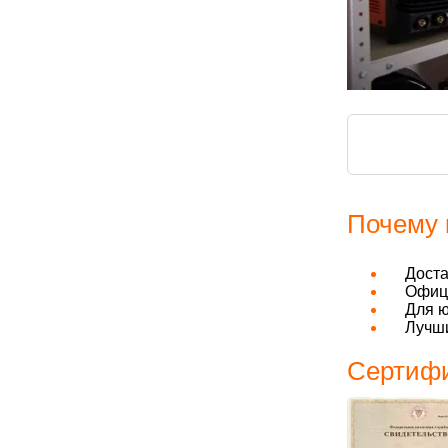
Почему 
Дост
Офици
Для ю
Лучши
Сертифи