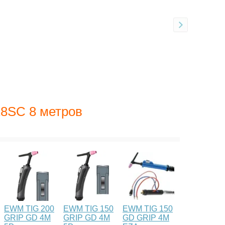
18SC 8 метров
EWM TIG 200
EWM TIG 150
EWM TIG 150
GRIP GD 4М
GRIP GD 4M
GD GRIP 4M