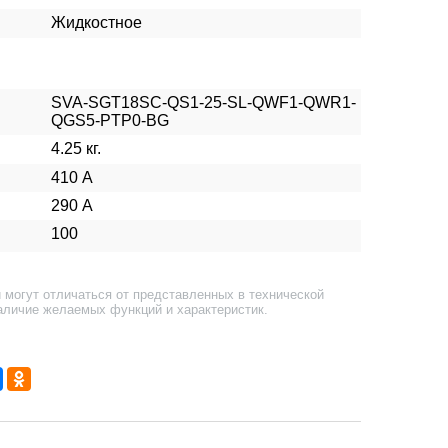
Жидкостное
SVA-SGT18SC-QS1-25-SL-QWF1-QWR1-
QGS5-PTP0-BG
4.25 кг.
410 А
290 А
100
 могут отличаться от представленных в технической
аличие желаемых функций и характеристик.