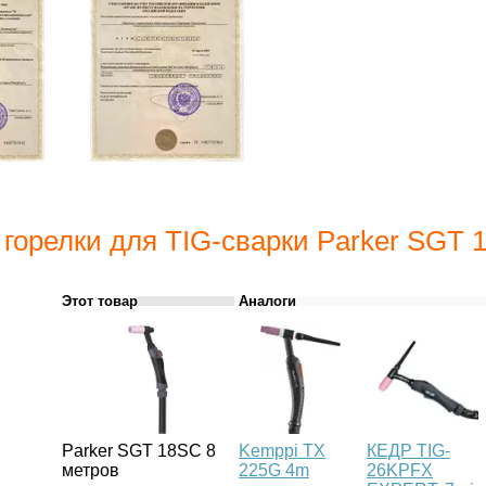
 горелки для TIG-сварки Parker SGT 
Этот товар
Аналоги
Parker SGT 18SC 8
Kemppi TX
КЕДР TIG-
метров
225G 4m
26KPFX