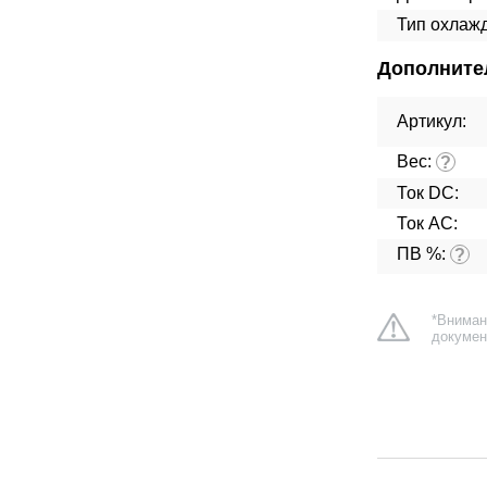
Тип охлаж
Дополните
Артикул:
Вес:
?
Ток DC:
Ток AC:
ПВ %:
?
*Вниман
докумен