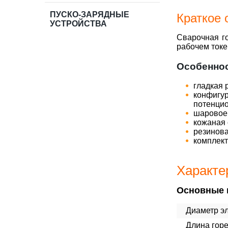
ПУСКО-ЗАРЯДНЫЕ
Краткое 
УСТРОЙСТВА
Сварочная г
рабочем токе
Особеннос
гладкая 
конфигур
потенцио
шаровое 
кожаная 
резинова
комплект
Характе
Основные 
Диаметр эл
Длина горе