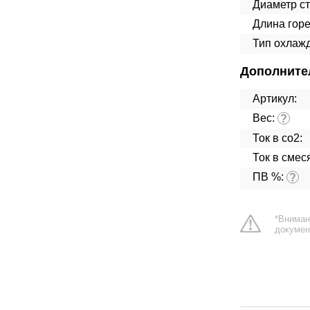
Диаметр ст
Длина горе
Тип охлаж
Дополните
Артикул:
Вес:
?
Ток в co2:
Ток в смес
ПВ %:
?
*Вниман
докумен