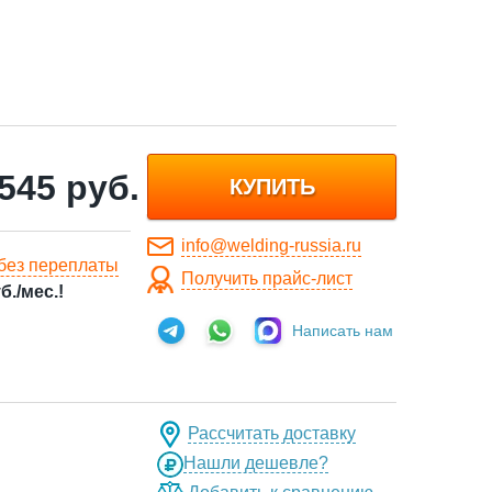
 545
руб.
КУПИТЬ
info@welding-russia.ru
без переплаты
Получить прайс-лист
б./мес.!
Написать нам
Рассчитать доставку
Нашли дешевле?