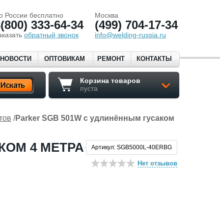
о России бесплатно
Москва
(800) 333-64-34
(499) 704-17-34
аказать
обратный звонок
info@welding-russia.ru
НОВОСТИ
ОПТОВИКАМ
РЕМОНТ
КОНТАКТЫ
Корзина товаров
пуста
тов
/
Parker SGB 501W с удлинённым гусаком
КОМ 4 МЕТРА
Артикул: SGB5000L-40ERBG
Нет отзывов