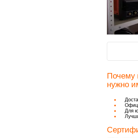
Почему 
нужно и
Дост
Офици
Для ю
Лучши
Сертифи