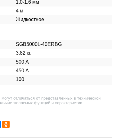
1,0-1,6 мм
4 м
Жидкостное
SGB5000L-40ERBG
3.82 кг.
500 А
450 А
100
 могут отличаться от представленных в технической
аличие желаемых функций и характеристик.