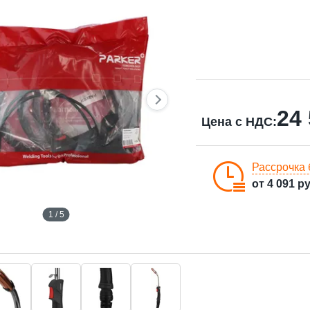
24
Цена с НДС:
Рассрочка 
от
4 091
ру
1 / 5