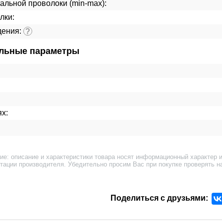
альной проволоки (min-max):
лки:
дения:
?
льные параметры
ях:
ие: описание и характеристики товара носят информационный характер и
тации производителя. Убедительно просим Вас при покупке проверять н
Поделиться с друзьями: