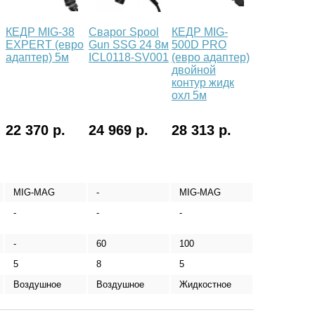
КЕДР MIG-38
Сварог Spool
КЕДР MIG-
EXPERT (евро
Gun SSG 24 8м
500D PRO
адаптер) 5м
ICL0118-SV001
(евро адаптер)
двойной
контур жидк
охл 5м
22 370 р.
24 969 р.
28 313 р.
MIG-MAG
-
MIG-MAG
-
-
-
-
60
100
5
8
5
Воздушное
Воздушное
Жидкостное