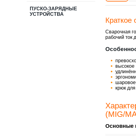
ПУСКО-ЗАРЯДНЫЕ
УСТРОЙСТВА
Краткое 
Сварочная го
рабочий ток д
Особеннос
превосхо
высокое 
удлинённ
эргономи
шаровое 
крюк для
Характе
(MIG/M
Основные 