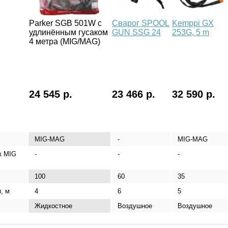
Parker SGB 501W с
Сварог SPOOL
Kemppi GX
удлинённым гусаком
GUN SSG 24
253G, 5 m
4 метра (MIG/MAG)
24 545 р.
23 466 р.
32 590 р.
MIG-MAG
-
MIG-MAG
к MIG
-
-
-
100
60
35
, м
4
6
5
Жидкостное
Воздушное
Воздушное