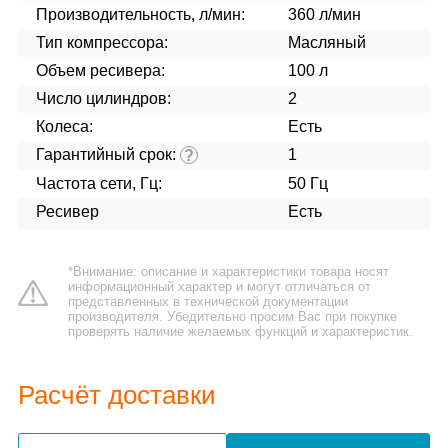
Производительность, л/мин:
360 л/мин
Тип компрессора:
Масляный
Объем ресивера:
100 л
Число цилиндров:
2
Колеса:
Есть
Гарантийный срок:
1
?
Частота сети, Гц:
50 Гц
Ресивер
Есть
*Внимание: описание и характеристики товара носят
информационный характер и могут отличаться от
представленных в технической документации
производителя. Убедительно просим Вас при покупке
проверять наличие желаемых функций и характеристик.
Расчёт доставки