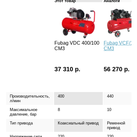
Этот товар
Аналоги
Fubag VDC 400/100
Fubag VCF/10
CM3
CM3
37 310 р.
56 270 р.
Производительность,
400
440
л/мин
Максимальное
8
10
давление, бар
Тип привода
Коаксиальный привод
Ременной
привод
Напряжение сети
220
220