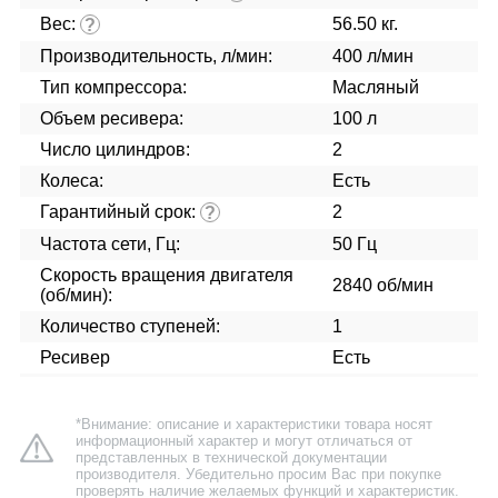
Вес:
56.50 кг.
?
Производительность, л/мин:
400 л/мин
Тип компрессора:
Масляный
Объем ресивера:
100 л
Число цилиндров:
2
Колеса:
Есть
Гарантийный срок:
2
?
Частота сети, Гц:
50 Гц
Скорость вращения двигателя
2840 об/мин
(об/мин):
Количество ступеней:
1
Ресивер
Есть
*Внимание: описание и характеристики товара носят
информационный характер и могут отличаться от
представленных в технической документации
производителя. Убедительно просим Вас при покупке
проверять наличие желаемых функций и характеристик.