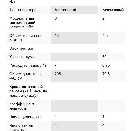
кВт
Тип генератора
Бензиновый
Бензиновый
Мощность при
3
2
максимальной
нагрузке, кВт
Объем топливного
15
4,5
бака, л
Электростарт
-
-
Уровень шума
-
59
Расход топлива, л/ч
-
0,75
Объем двигателя,
208
79,8
куб. см
Время автономной
-
-
работы (на 1 баке, на
макс загрузке), ч
Коэффициент
1
-
мощности
Число цилиндров
1
1
Число тактов
4
4
двигателя