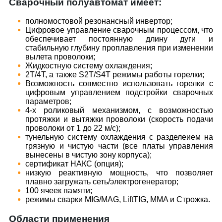
Сварочный полуавтомат имеет:
полномостовой резонансный инвертор;
Цифровое управление сварочным процессом, что
обеспечивает постоянную длину дуги и
стабильную глубину проплавления при изменении
вылета проволоки;
Жидкостную систему охлаждения;
2Т/4Т, а также S2T/S4T режимы работы горелки;
Возможность совместно использовать горелки с
цифровым управлением подстройки сварочных
параметров;
4-х роликовый механизмом, с возможностью
протяжки и вытяжки проволоки (скорость подачи
проволоки от 1 до 22 м/с);
тунельную систему охлаждения с разделеием на
грязную и чистую части (все платы управления
вынесены в чистую зону корпуса);
сертификат НАКС (опция);
низкую реактивную мощность, что позволяет
плавно загружать сеть/электрогенератор;
100 ячеек памяти;
режимы сварки MIG/MAG, LiftTIG, MMA и Строжка.
Области применения