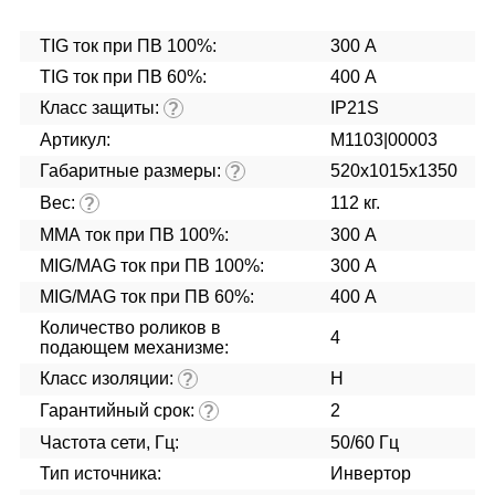
TIG ток при ПВ 100%:
300 А
TIG ток при ПВ 60%:
400 А
Класс защиты:
IP21S
?
Артикул:
M1103|00003
Габаритные размеры:
520х1015х1350
?
Вес:
112 кг.
?
ММА ток при ПВ 100%:
300 А
MIG/MAG ток при ПВ 100%:
300 А
MIG/MAG ток при ПВ 60%:
400 А
Количество роликов в
4
подающем механизме:
Класс изоляции:
H
?
Гарантийный срок:
2
?
Частота сети, Гц:
50/60 Гц
Тип источника:
Инвертор