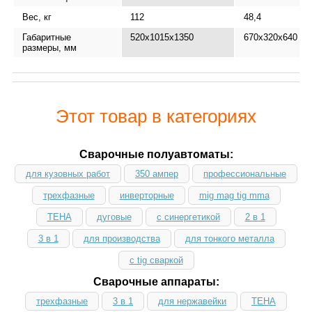
Вес, кг
112
48,4
Габаритные
520х1015х1350
670х320х640
размеры, мм
Этот товар в категориях
Сварочные полуавтоматы:
для кузовных работ
350 ампер
профессиональные
трехфазные
инверторные
mig mag tig mma
ТЕНА
дуговые
с синергетикой
2 в 1
3 в 1
для производства
для тонкого металла
с tig сваркой
Сварочные аппараты:
трехфазные
3 в 1
для нержавейки
ТЕНА