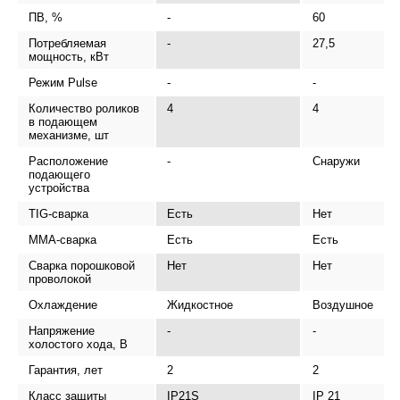
ПВ, %
-
60
Потребляемая
-
27,5
мощность, кВт
Режим Pulse
-
-
Количество роликов
4
4
в подающем
механизме, шт
Расположение
-
Снаружи
подающего
устройства
TIG-сварка
Есть
Нет
MMA-сварка
Есть
Есть
Сварка порошковой
Нет
Нет
проволокой
Охлаждение
Жидкостное
Воздушное
Напряжение
-
-
холостого хода, В
Гарантия, лет
2
2
Класс защиты
IP21S
IP 21