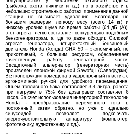
популярностью у любителей активного отдыха
(рыбалка, охота, пикники и т.д.), но в хозяйстве и в
небольших строительных работах, применение данной
станции не вызывает удивления. Благодаря не
большим размерам, легкому весу (всего 14 кг) и
низкому уровню шума во время работы (64 дБ (А)),
этот агрегат легко составляет конкуренцию подобным
бензогенираторам, а где то даже обходит. Силовой
агрегат генератора, четырехтактный бензиновый
двигатель Honda (Хонда) GHX 50 – экономичный, не
прихотливый, с большим ресурсом, обеспечивает
качественную работу генераторной части.
Бесщеточный альтернатор (генераторная часть)
произведен японской фирмой Sawafuji (Савафуджи).
Вся конструкция помещена в ударопрочный пластик, с
эргономичной ручкой для удобного перемещения.
Объем топливного бака составляет 3,8 литра, работа
при нагрузке в 75% без дозаправки составляет 8
часов. За счет использования инверторной технологии
Honda - преобразование переменного тока в
постоянный, затем обратно, но уже с идеально
синусоидой, позволяет подключать
энергочувствительную аппаратуру (компьютер,
фототехнику, аудиотехнику и т.д.).