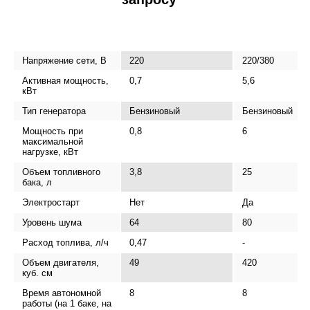
Напряжение сети, В
220
220/380
Активная мощность,
0,7
5,6
кВт
Тип генератора
Бензиновый
Бензиновый
Мощность при
0,8
6
максимальной
нагрузке, кВт
Объем топливного
3,8
25
бака, л
Электростарт
Нет
Да
Уровень шума
64
80
Расход топлива, л/ч
0,47
-
Объем двигателя,
49
420
куб. см
Время автономной
8
8
работы (на 1 баке, на