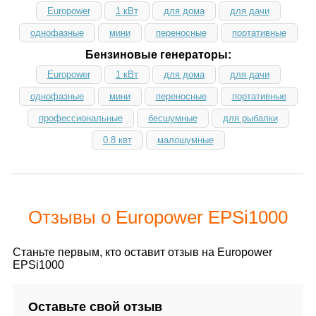
Europower
1 кВт
для дома
для дачи
однофазные
мини
переносные
портативные
Бензиновые генераторы:
Europower
1 кВт
для дома
для дачи
однофазные
мини
переносные
портативные
профессиональные
бесшумные
для рыбалки
0.8 квт
малошумные
Отзывы о Europower EPSi1000
Станьте первым, кто оставит отзыв на Europower
EPSi1000
Оставьте свой отзыв