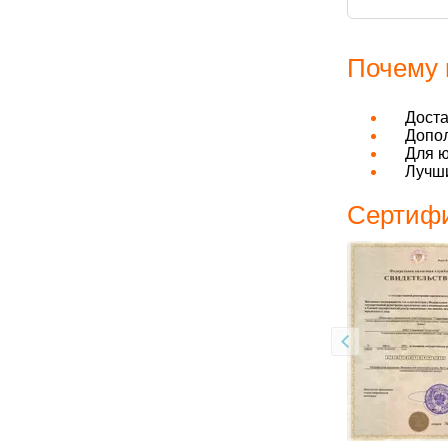
Почему 
Дост
Допо
Для ю
Лучши
Сертифи