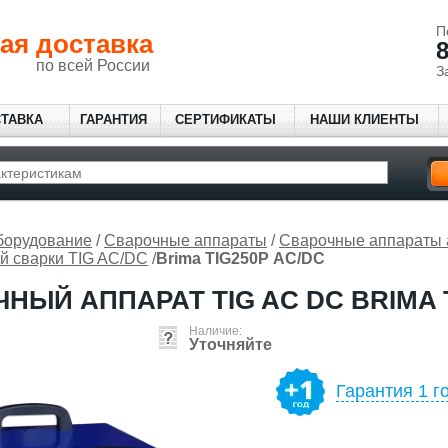
П
ая доставка
8
по всей России
З
СТАВКА
ГАРАНТИЯ
СЕРТИФИКАТЫ
НАШИ КЛИЕНТЫ
борудование
/
Сварочные аппараты
/
Сварочные аппараты 
й сварки TIG AC/DC
/
Brima TIG250P АС/DC
НЫЙ АППАРАТ TIG AC DC BRIMA T
Наличие:
Уточняйте
Гарантия 1 г