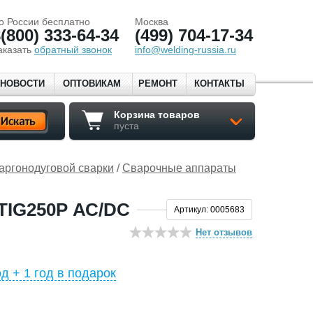
о России бесплатно
Москва
(800) 333-64-34
(499) 704-17-34
аказать
обратный звонок
info@welding-russia.ru
НОВОСТИ
ОПТОВИКАМ
РЕМОНТ
КОНТАКТЫ
Корзина товаров
пуста
аргонодуговой сварки
/
Сварочные аппараты
IG250P АС/DC
Артикул: 0005683
Нет отзывов
од + 1 год в подарок