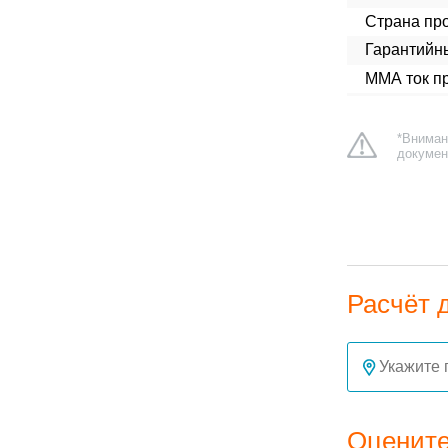
Страна про
Гарантийн
ММА ток п
*Вниман
докумен
Расчёт 
Оцените