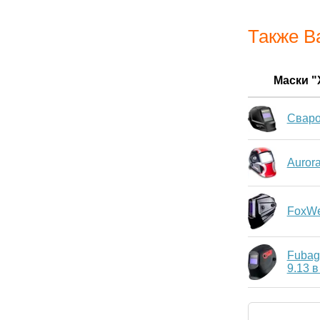
Также В
Маски 
Свар
Auror
FoxWe
Fubag
9.13 