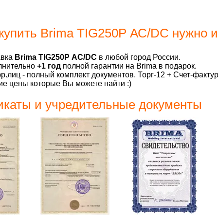
купить Brima TIG250P АС/DC нужно и
авка
Brima TIG250P АС/DC
в любой город России.
лнительно
+1 год
полной гарантии на Brima в подарок.
р.лиц - полный комплект документов. Торг-12 + Счет-факту
е цены которые Вы можете найти :)
каты и учредительные документы