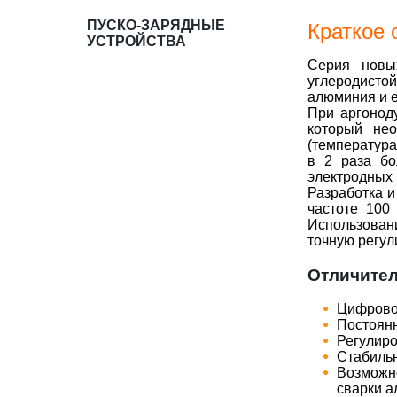
ПУСКО-ЗАРЯДНЫЕ
Краткое 
УСТРОЙСТВА
Серия новы
углеродистой
алюминия и е
При аргонод
который нео
(температура
в 2 раза бо
электродных 
Разработка и
частоте 100
Использован
точную регул
Отличител
Цифровой
Постоянн
Регулиро
Стабильн
Возможно
сварки а