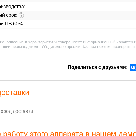
изводства:
ый срок:
?
ри ПВ 60%:
ие: описание и характеристики товара носят информационный характер и
тации производителя. Убедительно просим Вас при покупке проверять н
Поделиться с друзьями:
доставки
 работу этого аппарата в нашем дем