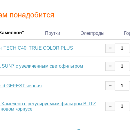
ам понадобится
"Хамелеон"
Прутки
Электроды
Го
ог TECH C40i TRUE COLOR PLUS
a SUN7 c увеличенным светофильтром
ld GEFEST черная
 Хамелеон с регулируемым фильтром BLITZ
в новом корпусе