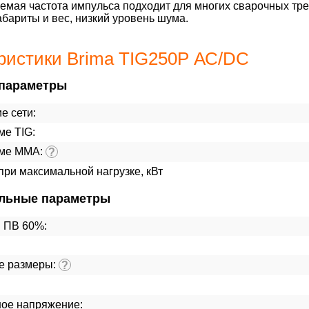
емая частота импульса подходит для многих сварочных тр
бариты и вес, низкий уровень шума.
ристики Brima TIG250P АС/DC
параметры
е сети:
ме TIG:
име ММА:
?
ри максимальной нагрузке, кВт
льные параметры
и ПВ 60%:
е размеры:
?
ое напряжение: