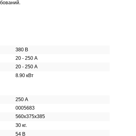
ебований.
380 В
20 - 250 А
20 - 250 А
8.90 кВт
250 А
0005683
560х375х385
30 кг.
54 В