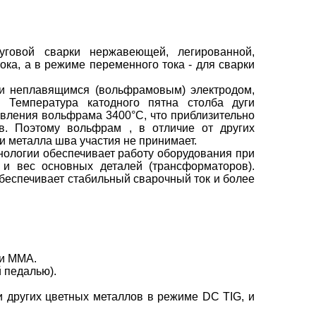
говой сварки нержавеющей, легированной,
ока, а в режиме переменного тока - для сварки
 и неплавящимся (вольфрамовым) электродом,
 Температура катодного пятна столба дуги
лавления вольфрама 3400°С, что приблизительно
в. Поэтому вольфрам , в отличие от других
и металла шва участия не принимает.
нологии обеспечивает работу оборудования при
 и вес основных деталей (трансформаторов).
еспечивает стабильный сварочный ток и более
 и MMA.
 педалью).
 других цветных металлов в режиме DC TIG, и