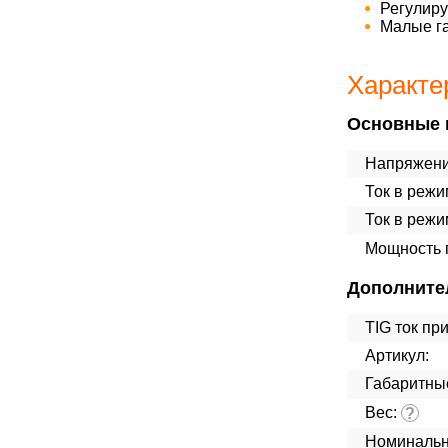
Регулиру
Малые га
Характе
Основные 
Напряжени
Ток в режи
Ток в реж
Мощность п
Дополните
TIG ток пр
Артикул:
Габаритны
Вес:
?
Номинальн