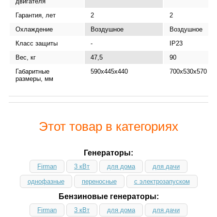
двигателя
Гарантия, лет
2
2
Охлаждение
Воздушное
Воздушное
Класс защиты
-
IP23
Вес, кг
47,5
90
Габаритные
590x445x440
700х530х570
размеры, мм
Этот товар в категориях
Генераторы:
Firman
3 кВт
для дома
для дачи
однофазные
переносные
с электрозапуском
Бензиновые генераторы:
Firman
3 кВт
для дома
для дачи