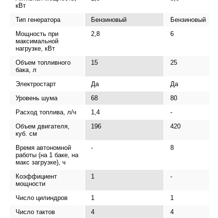
кВт
Тип генератора
Бензиновый
Бензиновый
Мощность при
2,8
6
максимальной
нагрузке, кВт
Объем топливного
15
25
бака, л
Электростарт
Да
Да
Уровень шума
68
80
Расход топлива, л/ч
1,4
-
Объем двигателя,
196
420
куб. см
Время автономной
-
8
работы (на 1 баке, на
макс загрузке), ч
Коэффициент
1
-
мощности
Число цилиндров
1
1
Число тактов
4
4