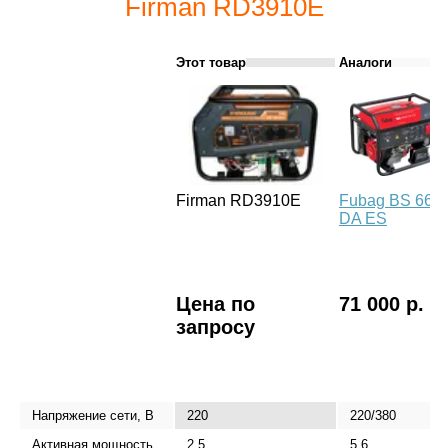
Firman RD3910E
Этот товар
Аналоги
Firman RD3910E
Fubag BS 660
DA ES
Цена по
71 000 р.
запросу
Напряжение сети, В
220
220/380
Активная мощность,
2,5
5,6