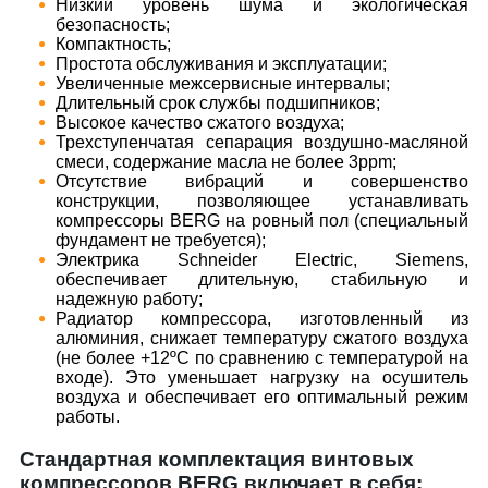
​Низкий уровень шума и экологическая
безопасность;
​Компактность;
​Простота обслуживания и эксплуатации;
​Увеличенные межсервисные интервалы;
​Длительный срок службы подшипников;
​Высокое качество сжатого воздуха;
​Трехступенчатая сепарация воздушно-масляной
смеси, содержание масла не более 3ppm;
​Отсутствие вибраций и совершенство
конструкции, позволяющее устанавливать
компрессоры BERG на ровный пол (специальный
фундамент не требуется);
​Электрика Schneider Electric, Siemens,
обеспечивает длительную, стабильную и
надежную работу;
​Радиатор компрессора, изготовленный из
алюминия, снижает температуру сжатого воздуха
(не более +12ºС по сравнению с температурой на
входе). Это уменьшает нагрузку на осушитель
воздуха и обеспечивает его оптимальный режим
работы.
Стандартная комплектация винтовых
компрессоров BERG включает в себя: