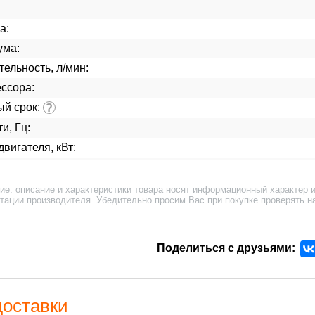
а:
ума:
ельность, л/мин:
ссора:
ый срок:
?
и, Гц:
вигателя, кВт:
ие: описание и характеристики товара носят информационный характер и
тации производителя. Убедительно просим Вас при покупке проверять н
Поделиться с друзьями:
доставки