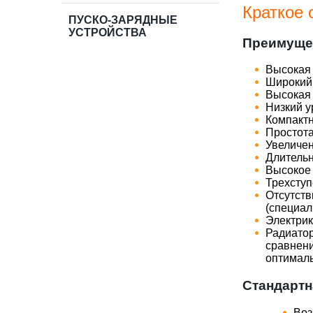
Краткое 
ПУСКО-ЗАРЯДНЫЕ
УСТРОЙСТВА
Преимуще
​Высокая
​Широкий
​Высокая
​Низкий 
​Компакт
​Простот
​Увелич
​Длитель
​Высокое
​Трехсту
​Отсутст
(специал
​Электри
​Радиато
сравнен
оптимал
Стандартн
Воз