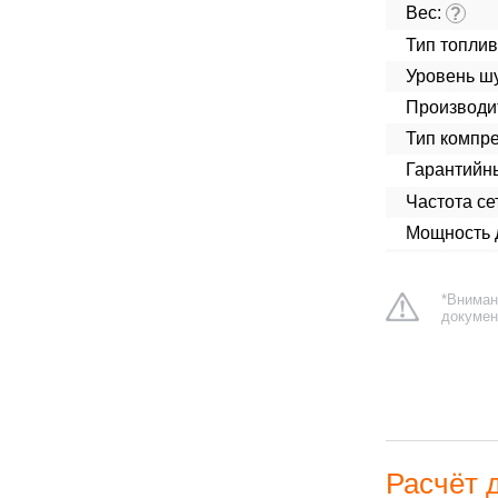
Вес:
?
Тип топлив
Уровень ш
Производит
Тип компре
Гарантийн
Частота сет
Мощность д
*Вниман
докумен
Расчёт 