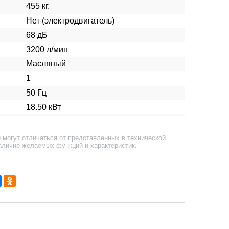
455 кг.
Нет (электродвигатель)
68 дБ
3200 л/мин
Масляный
1
50 Гц
18.50 кВт
 могут отличаться от представленных в технической
аличие желаемых функций и характеристик.