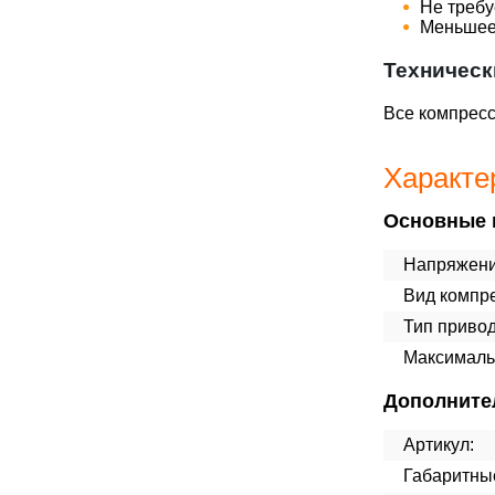
Не требу
Меньшее 
Техническ
Все компресс
Характе
Основные 
Напряжени
Вид компр
Тип привод
Максималь
Дополните
Артикул:
Габаритны