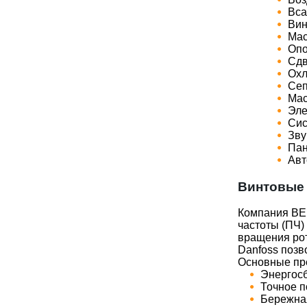
Вса
Вин
Мас
Опо
Сдв
Охл
Сеп
Мас
Эле
Сис
Зву
Пан
Авт
Винтовые 
Компания BER
частоты (ПЧ)
вращения рот
Danfoss позв
Основные пр
Энергосб
Точное п
Бережная