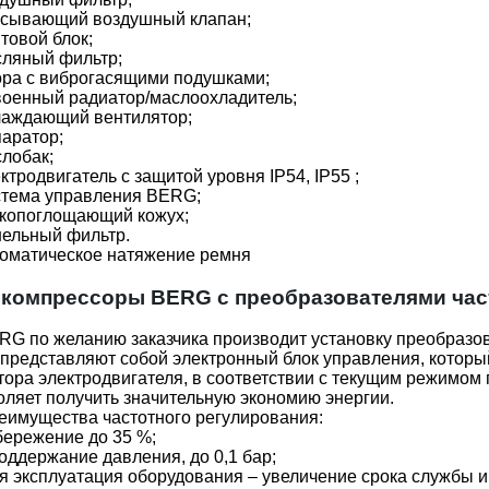
сывающий воздушный клапан;
товой блок;
ляный фильтр;
ра с виброгасящими подушками;
оенный радиатор/маслоохладитель;
аждающий вентилятор;
аратор;
лобак;
ктродвигатель с защитой уровня IP54, IP55 ;
тема управления BERG;
копоглощающий кожух;
ельный фильтр.
оматическое натяжение ремня
компрессоры BERG с преобразователями час
G по желанию заказчика производит установку преобразов
 представляют собой электронный блок управления, который
ора электродвигателя, в соответствии с текущим режимом
оляет получить значительную экономию энергии.
еимущества частотного регулирования:
ережение до 35 %;
оддержание давления, до 0,1 бар;
 эксплуатация оборудования – увеличение срока службы и