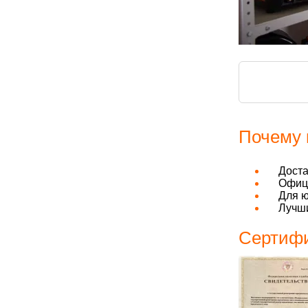
Почему 
Дост
Офици
Для ю
Лучши
Сертифи