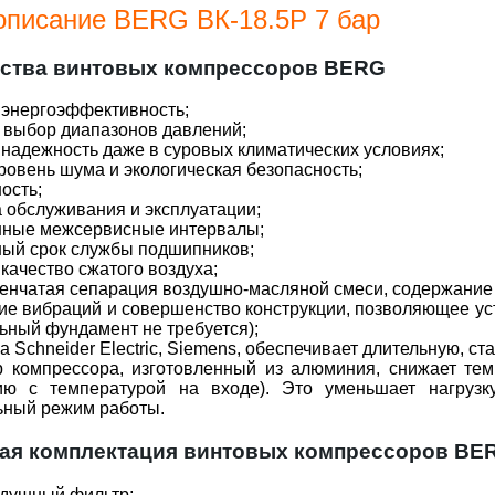
описание BERG ВК-18.5Р 7 бар
ства винтовых компрессоров BERG
 энергоэффективность;
 выбор диапазонов давлений;
 надежность даже в суровых климатических условиях;
уровень шума и экологическая безопасность;
ность;
а обслуживания и эксплуатации;
енные межсервисные интервалы;
ный срок службы подшипников;
 качество сжатого воздуха;
пенчатая сепарация воздушно-масляной смеси, содержание
вие вибраций и совершенство конструкции, позволяющее 
ьный фундамент не требуется);
ка Schneider Electric, Siemens, обеспечивает длительную, с
р компрессора, изготовленный из алюминия, снижает тем
ию с температурой на входе). Это уменьшает нагрузк
ьный режим работы.
ая комплектация винтовых компрессоров BER
душный фильтр;