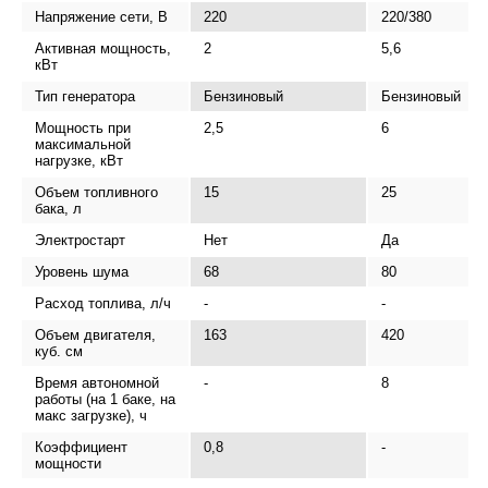
Напряжение сети, В
220
220/380
Активная мощность,
2
5,6
кВт
Тип генератора
Бензиновый
Бензиновый
Мощность при
2,5
6
максимальной
нагрузке, кВт
Объем топливного
15
25
бака, л
Электростарт
Нет
Да
Уровень шума
68
80
Расход топлива, л/ч
-
-
Объем двигателя,
163
420
куб. см
Время автономной
-
8
работы (на 1 баке, на
макс загрузке), ч
Коэффициент
0,8
-
мощности