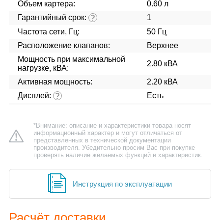
Объем картера:
0.60 л
Гарантийный срок:
1
?
Частота сети, Гц:
50 Гц
Расположение клапанов:
Верхнее
Мощность при максимальной
2.80 кВА
нагрузке, кВА:
Активная мощность:
2.20 кВА
Дисплей:
Есть
?
*Внимание: описание и характеристики товара носят
информационный характер и могут отличаться от
представленных в технической документации
производителя. Убедительно просим Вас при покупке
проверять наличие желаемых функций и характеристик.
Инструкция по эксплуатации
Расчёт доставки