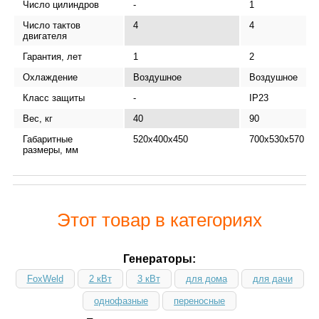
Число цилиндров
-
1
Число тактов
4
4
двигателя
Гарантия, лет
1
2
Охлаждение
Воздушное
Воздушное
Класс защиты
-
IP23
Вес, кг
40
90
Габаритные
520x400x450
700х530х570
размеры, мм
Этот товар в категориях
Генераторы:
FoxWeld
2 кВт
3 кВт
для дома
для дачи
однофазные
переносные