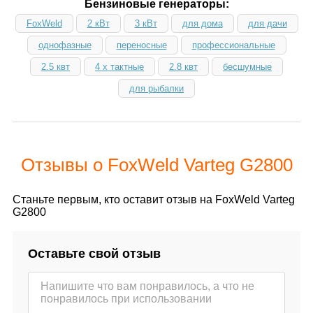
Бензиновые генераторы:
FoxWeld
2 кВт
3 кВт
для дома
для дачи
однофазные
переносные
профессиональные
2.5 квт
4 х тактные
2.8 квт
бесшумные
для рыбалки
Отзывы о FoxWeld Varteg G2800
Станьте первым, кто оставит отзыв на FoxWeld Varteg
G2800
Оставьте свой отзыв