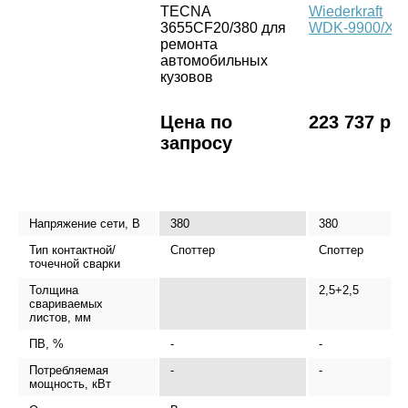
TECNA
Wiederkraft
3655CF20/380 для
WDK-9900/X
ремонта
автомобильных
кузовов
Цена по
223 737 р.
запросу
Напряжение сети, В
380
380
Тип контактной/
Споттер
Споттер
точечной сварки
Толщина
2,5+2,5
свариваемых
листов, мм
ПВ, %
-
-
Потребляемая
-
-
мощность, кВт