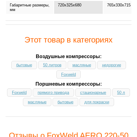
Габаритные размеры,
720х325х680
765x330x715
мм
Этот товар в категориях
Воздушные компрессоры:
бытовые
50 литров
масляные
недорогие
Foxweld
Поршневые компрессоры:
Foxweld
прямого привода
стационарные
50 л
масляные
бытовые
для покраски
Отзывы о FoxWeld AERO 220-50