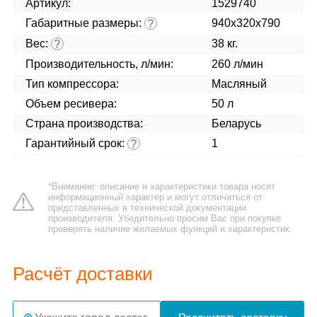
Артикул:
1529740
Габаритные размеры:
940x320x790
?
Вес:
38 кг.
?
Производительность, л/мин:
260 л/мин
Тип компрессора:
Масляный
Объем ресивера:
50 л
Страна производства:
Беларусь
Гарантийный срок:
1
?
*Внимание: описание и характеристики товара носят
информационный характер и могут отличаться от
представленных в технической документации
производителя. Убедительно просим Вас при покупке
проверять наличие желаемых функций и характеристик.
Расчёт доставки