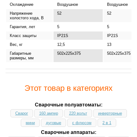
Охлаждение
Воздушное
Воздушное
Напряжение
52
52
холостого хода, В
Гарантия, лет
5
5
Класс защиты
IP21S
IP21S
Вес, кг
12,5
13
Габаритные
502x225x375
502x225x375
размеры, мм
Этот товар в категориях
Сварочные полуавтоматы:
Сварог
160 ампер
220 вольт
инверторные
мини
дуговые
с флюсом
2 в 1
Сварочные аппараты: