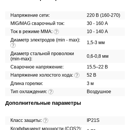
Напряжение сети:
220 В (160-270)
MIG/MAG cварочный ток:
30 - 160 А
Ток в режиме ММА:
10 - 140 А
?
Диаметр электродов (min - max):
1,5-3 мм
?
Диаметр стальной проволоки
0,6-0,8 мм
(min-max):
Сварочное напряжение:
15.5–22 В
Напряжение холостого хода:
52 В
?
Длина горелки:
3 м
Тип охлаждения:
Воздушное
?
Дополнительные параметры
Класс защиты:
IP21S
?
Коэффициент мощности (COS?):