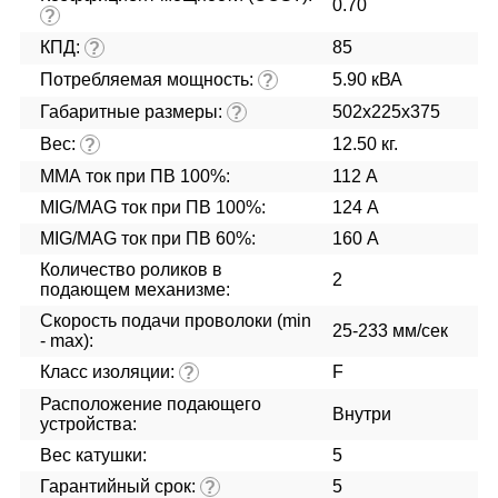
0.70
?
КПД:
85
?
Потребляемая мощность:
5.90 кВА
?
Габаритные размеры:
502x225x375
?
Вес:
12.50 кг.
?
ММА ток при ПВ 100%:
112 А
MIG/MAG ток при ПВ 100%:
124 А
MIG/MAG ток при ПВ 60%:
160 А
Количество роликов в
2
подающем механизме:
Скорость подачи проволоки (min
25-233 мм/сек
- max):
Класс изоляции:
F
?
Расположение подающего
Внутри
устройства:
Вес катушки:
5
Гарантийный срок:
5
?