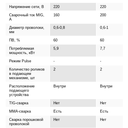
Напряжение сети, В
220
220
Сварочный ток MIG,
160
200
А
Диаметр проволоки,
0,6-0,8
0,6-1
мм
ПВ, %
60
60
Потребляемая
5,9
7,7
мощность, кВт
Режим Pulse
-
-
Количество роликов
2
2
в подающем
механизме, шт
Расположение
Внутри
Внутри
подающего
устройства
TIG-сварка
Нет
Нет
MMA-сварка
Есть
Есть
Сварка порошковой
Нет
Нет
проволокой