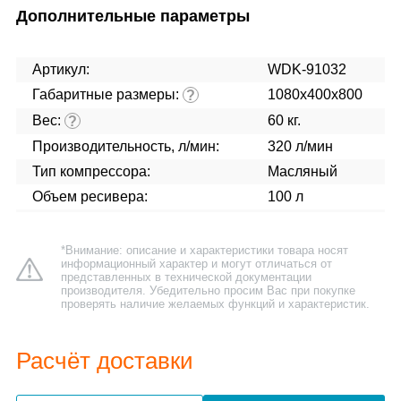
Дополнительные параметры
Артикул:
WDK-91032
Габаритные размеры:
1080x400x800
?
Вес:
60 кг.
?
Производительность, л/мин:
320 л/мин
Тип компрессора:
Масляный
Объем ресивера:
100 л
*Внимание: описание и характеристики товара носят
информационный характер и могут отличаться от
представленных в технической документации
производителя. Убедительно просим Вас при покупке
проверять наличие желаемых функций и характеристик.
Расчёт доставки