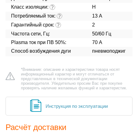
Класс изоляции:
H
?
Потребляемый ток:
13 А
?
Гарантийный срок:
2
?
Частота сети, Гц:
50/60 Гц
Plasma ток при ПВ 50%:
70 А
Способ возбуждения дуги
пневмоподжиг
*Внимание: описание и характеристики товара носят
информационный характер и могут отличаться от
представленных в технической документации
производителя. Убедительно просим Вас при покупке
проверять наличие желаемых функций и характеристик.
Инструкция по эксплуатации
Расчёт доставки