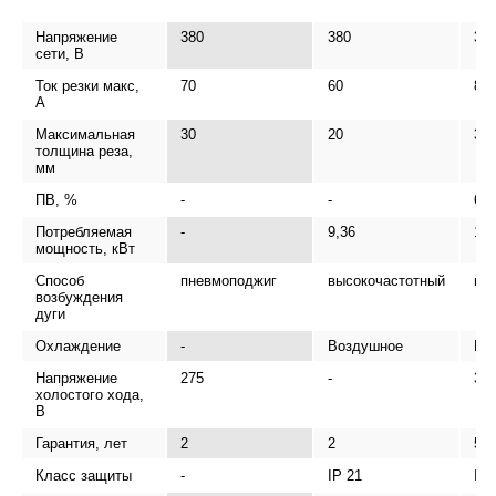
Напряжение
380
380
38
сети, В
Ток резки макс,
70
60
80
А
Максимальная
30
20
30
толщина реза,
мм
ПВ, %
-
-
60
Потребляемая
-
9,36
15
мощность, кВт
Способ
пневмоподжиг
высокочастотный
вы
возбуждения
дуги
Охлаждение
-
Воздушное
Во
Напряжение
275
-
31
холостого хода,
В
Гарантия, лет
2
2
5
Класс защиты
-
IP 21
IP