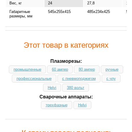
Вес, кг
24
27,8
17,
Габаритные
545x255x415
485x234x425
54
размеры, мм
Этот товар в категориях
Плазморезы:
промышленные
60 ампер
80 ампер
ручные
профессиональные
с пневмоподжигом
с чпу
Helvi
380 вольт
Сварочные аппараты:
трехфазные
Helvi