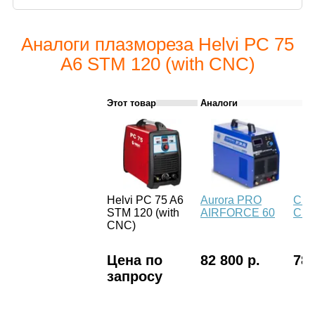
Аналоги плазмореза Helvi PC 75
A6 STM 120 (with CNC)
Этот товар
Аналоги
Helvi PC 75 A6
Aurora PRO
Сва
STM 120 (with
AIRFORCE 60
CUT
CNC)
Цена по
82 800 р.
78 
запросу