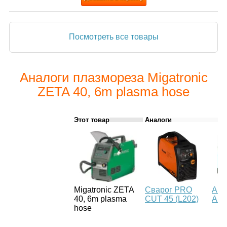
Посмотреть все товары
Аналоги плазмореза Migatronic
ZETA 40, 6m plasma hose
Этот товар
Аналоги
Migatronic ZETA
Сварог PRO
Aur
40, 6m plasma
CUT 45 (L202)
AIR
hose