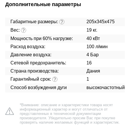
Дополнительные параметры
Габаритные размеры:
205x345x475
?
Вес:
19 кг.
?
Мощность при 60% нагрузке:
40 кВт
Расход воздуха:
100 л/мин
Давление воздуха:
4 Бар
Сетевой предохранитель:
16
Страна производства:
Дания
Гарантийный срок:
1
?
Способ возбуждения дуги
высокочастотный
*Внимание: описание и характеристики товара носят
информационный характер и могут отличаться от
представленных в технической документации
производителя. Убедительно просим Вас при покупке
проверять наличие желаемых функций и характеристик.