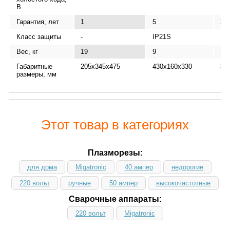
В
Гарантия, лет
1
5
2
Класс защиты
-
IP21S
IP 
Вес, кг
19
9
7
Габаритные
205x345x475
430x160x330
39
размеры, мм
Этот товар в категориях
Плазморезы:
для дома
Migatronic
40 ампер
недорогие
220 вольт
ручные
50 ампер
высокочастотные
Сварочные аппараты:
220 вольт
Migatronic