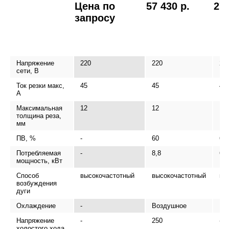
Цена по
57 430 р.
27 
запросу
Напряжение
220
220
22
сети, В
Ток резки макс,
45
45
40
А
Максимальная
12
12
12
толщина реза,
мм
ПВ, %
-
60
60
Потребляемая
-
8,8
6,6
мощность, кВт
Способ
высокочастотный
высокочастотный
вы
возбуждения
дуги
Охлаждение
-
Воздушное
Во
Напряжение
-
250
-
холостого хода,