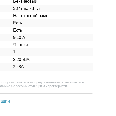
Бензиновый
337 г на кВТ\ч
На открытой раме
Есть
Есть
9.10 А
Япония
1
2.20 кВА
2 кВА
 могут отличаться от представленных в технической
аличие желаемых функций и характеристик.
тации