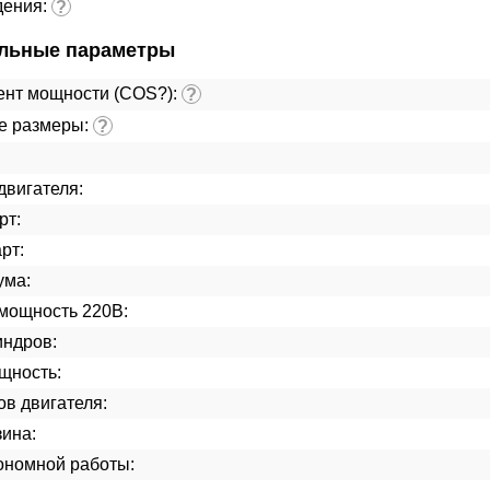
дения:
?
льные параметры
нт мощности (COS?):
?
е размеры:
?
двигателя:
рт:
рт:
ума:
мощность 220В:
индров:
щность:
ов двигателя:
ина:
ономной работы: