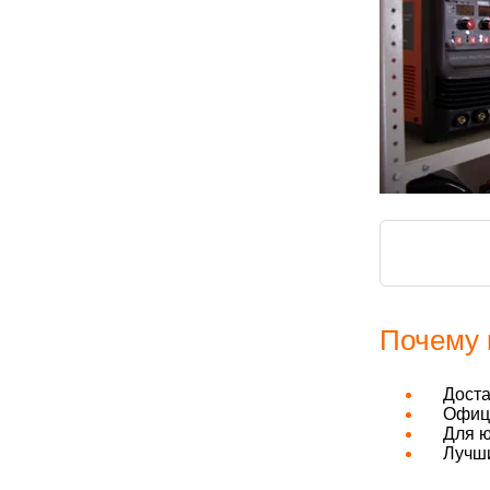
Почему 
Дост
Офици
Для ю
Лучши