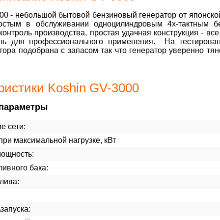
00 - небольшой бытовой бензиновый генератор от японско
стым в обслуживании одноцилиндровым 4х-тактным бе
контроль производства, простая удачная конструкция - все
ель для профессионального применения. На тестирован
ора подобрана с запасом так что генератор уверенно тя
ристики Koshin GV-3000
параметры
е сети:
ри максимальной нагрузке, кВт
мощность:
ивного бака:
лива:
\запуска: