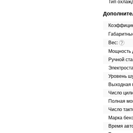
Тип охлаж
Дополните
Коэффицие
Габаритны
Вес:
?
Мощность 
Ручной ста
Электроста
Уровень ш
Выходная 
Число цил
Полная мо
Число такт
Марка бенз
Время авт