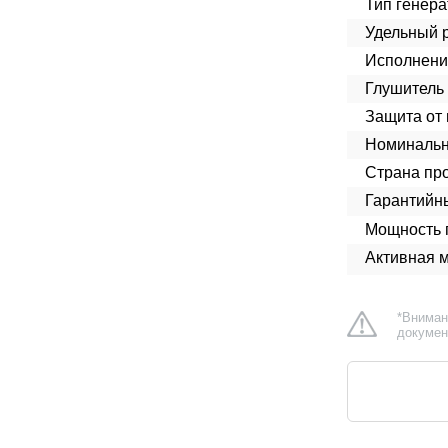
Тип генера
Удельный р
Исполнени
Глушитель 
Защита от 
Номинальн
Страна про
Гарантийн
Мощность п
Активная 
*Вниман
докумен