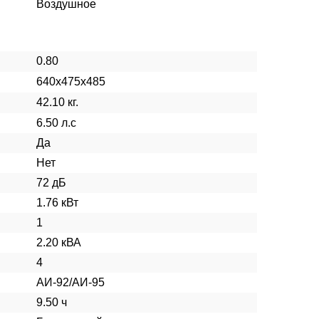
Воздушное
0.80
640x475x485
42.10 кг.
6.50 л.с
Да
Нет
72 дБ
1.76 кВт
1
2.20 кВА
4
АИ-92/АИ-95
9.50 ч