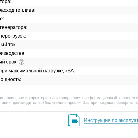
тора:
асход топлива:
е:
генератора:
перегрузок:
ый ток:
изводства:
ый срок:
?
ри максимальной нагрузке, кВА:
мощность:
ие: описание и характеристики товара носят информационный характер и
тации производителя. Убедительно просим Вас при покупке проверять н
Инструкция по эксплуа