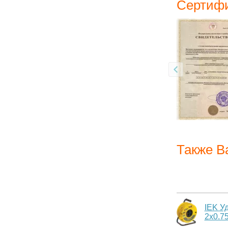
Сертифи
Также В
IEK У
2х0.7