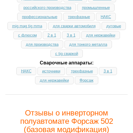
российского производства
промышленные
профессиональные
трехфазные
НАКС
mig mag tig mma
для сварки автомобиля
дуговые
с флюсом
2 в 1
3 в 1
для нержавейки
для производства
для тонкого металла
с tig сваркой
Сварочные аппараты:
НАКС
источники
трехфазные
3 в 1
для нержавейки
Форсаж
Отзывы о инверторном
полуавтомате Форсаж 502
(базовая модификация)