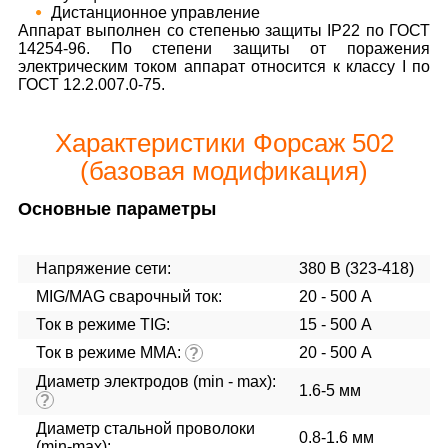
Дистанционное управление
Аппарат выполнен со степенью защиты IP22 по ГОСТ
14254-96. По степени защиты от поражения
электрическим током аппарат относится к классу I по
ГОСТ 12.2.007.0-75.
Характеристики Форсаж 502
(базовая модификация)
Основные параметры
Напряжение сети:
380 В (323-418)
MIG/MAG cварочный ток:
20 - 500 А
Ток в режиме TIG:
15 - 500 А
Ток в режиме ММА:
20 - 500 А
?
Диаметр электродов (min - max):
1.6-5 мм
?
Диаметр стальной проволоки
0.8-1.6 мм
(min-max):