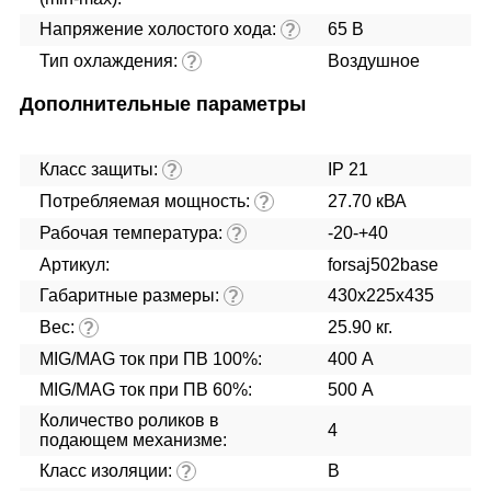
Напряжение холостого хода:
65 В
?
Тип охлаждения:
Воздушное
?
Дополнительные параметры
Класс защиты:
IP 21
?
Потребляемая мощность:
27.70 кВА
?
Рабочая температура:
-20-+40
?
Артикул:
forsaj502base
Габаритные размеры:
430x225x435
?
Вес:
25.90 кг.
?
MIG/MAG ток при ПВ 100%:
400 А
MIG/MAG ток при ПВ 60%:
500 А
Количество роликов в
4
подающем механизме:
Класс изоляции:
B
?