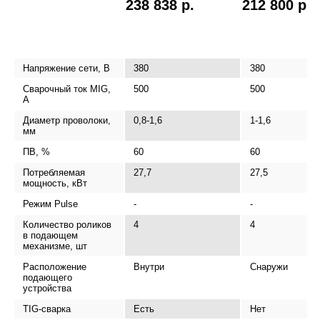
238 838 р.
212 800 р.
Напряжение сети, В
380
380
Сварочный ток MIG,
500
500
А
Диаметр проволоки,
0,8-1,6
1-1,6
мм
ПВ, %
60
60
Потребляемая
27,7
27,5
мощность, кВт
Режим Pulse
-
-
Количество роликов
4
4
в подающем
механизме, шт
Расположение
Внутри
Снаружи
подающего
устройства
TIG-сварка
Есть
Нет