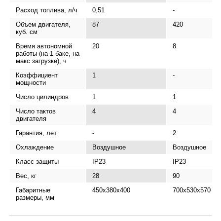
Расход топлива, л/ч
0,51
-
Объем двигателя,
87
420
куб. см
Время автономной
20
8
работы (на 1 баке, на
макс загрузке), ч
Коэффициент
1
-
мощности
Число цилиндров
1
1
Число тактов
4
4
двигателя
Гарантия, лет
-
2
Охлаждение
Воздушное
Воздушное
Класс защиты
IP23
IP23
Вес, кг
28
90
Габаритные
450x380x400
700х530х570
размеры, мм