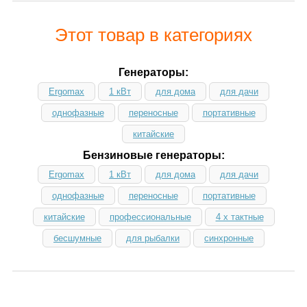
Этот товар в категориях
Генераторы:
Ergomax
1 кВт
для дома
для дачи
однофазные
переносные
портативные
китайские
Бензиновые генераторы:
Ergomax
1 кВт
для дома
для дачи
однофазные
переносные
портативные
китайские
профессиональные
4 х тактные
бесшумные
для рыбалки
синхронные