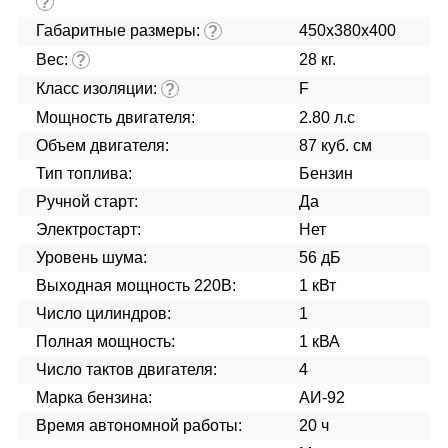
?
Габаритные размеры:
450x380x400
?
Вес:
28 кг.
?
Класс изоляции:
F
?
Мощность двигателя:
2.80 л.с
Объем двигателя:
87 куб. см
Тип топлива:
Бензин
Ручной старт:
Да
Электростарт:
Нет
Уровень шума:
56 дБ
Выходная мощность 220В:
1 кВт
Число цилиндров:
1
Полная мощность:
1 кВА
Число тактов двигателя:
4
Марка бензина:
АИ-92
Время автономной работы:
20 ч