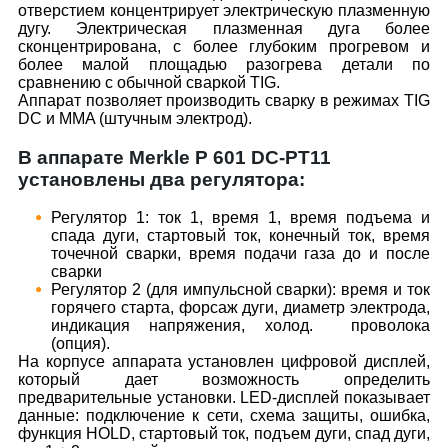
отверстием концентрирует электрическую плазменную
дугу. Электрическая плазменная дуга более
сконцентрирована, с более глубоким прогревом и
более малой площадью разогрева детали по
сравнению с обычной сваркой TIG.
Аппарат позволяет производить сварку в режимах TIG
DC и MMA (штучным электрод).
В аппарате Merkle P 601 DC-PT11
установлены два регулятора:
Регулятор 1: ток 1, время 1, время подъема и
спада дуги, стартовый ток, конечный ток, время
точечной сварки, время подачи газа до и после
сварки
Регулятор 2 (для импульсной сварки): время и ток
горячего старта, форсаж дуги, диаметр электрода,
индикация напряжения, холод. проволока
(опция).
На корпусе аппарата установлен цифровой дисплей,
который дает возможность определить
предварительные установки. LED-дисплей показывает
данные: подключение к сети, схема защиты, ошибка,
функция HOLD, стартовый ток, подъем дуги, спад дуги,