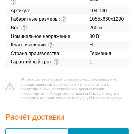
?
Артикул:
104.140
Габаритные размеры:
1055x630x1290
?
Вес:
260 кг.
?
Номинальное напряжение:
80 В
Класс изоляции:
H
?
Страна производства:
Германия
Гарантийный срок:
1
?
*Внимание: описание и характеристики товара носят
информационный характер и могут отличаться от
представленных в технической документации
производителя. Убедительно просим Вас при покупке
проверять наличие желаемых функций и характеристик.
Расчёт доставки