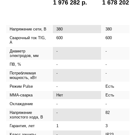
1 976 282 р.
1 678 202 р
Напряжение сети, В
380
380
Сварочный ток TIG,
600
600
А
Диаметр
-
-
электродов, мм
ПВ, %
-
-
Потребляемая
-
-
мощность, кВт
Режим Pulse
-
Есть
MMA-сварка
Нет
Есть
Охлаждение
-
-
Напряжение
-
82
холостого хода, В
Гарантия, лет
1
3
Класс защиты
-
IP23